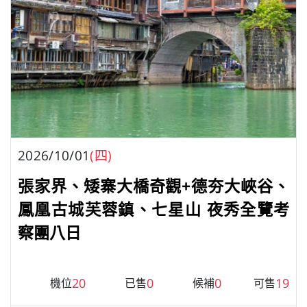
2026/10/01
(四)
張家界、矮寨大橋奇觀+德夯大峽谷、
鳳凰古城芙蓉鎮、七星山 夜秀全覽考
察團八日
20
0
0
19
機位
已售
候補
可售