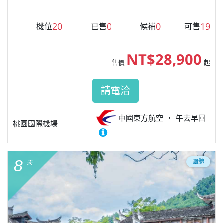
20
0
0
19
機位
已售
候補
可售
NT$28,900
售價
起
請電洽
中國東方航空
午去早回
桃園國際機場
8
團體
天