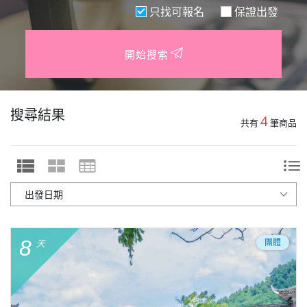
只找可報名
保證出發
開始搜索
搜尋結果
4
共有
筆商品
8
團體
天