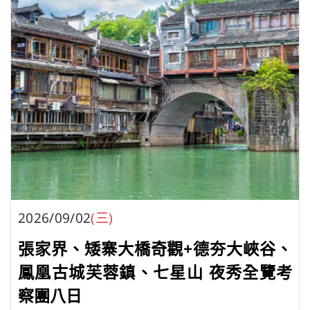
2026/09/02
(三)
張家界、矮寨大橋奇觀+德夯大峽谷、
鳳凰古城芙蓉鎮、七星山 夜秀全覽考
察團八日