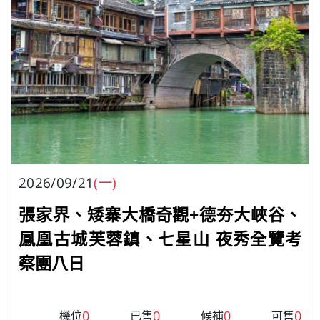
2026/09/21
(一)
張家界、矮寨大橋奇觀+德夯大峽谷、
鳳凰古城芙蓉鎮、七星山 夜秀全覽考
察團八日
0
0
0
0
機位
已售
候補
可售