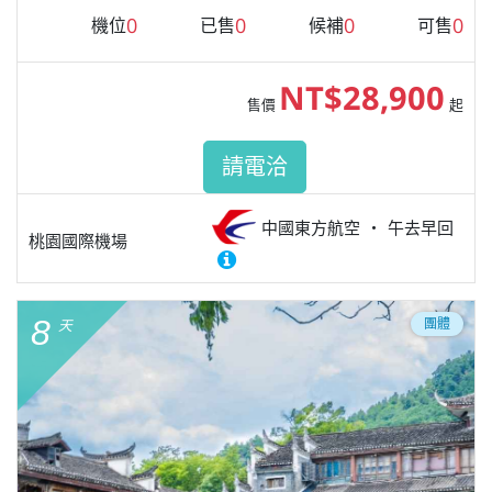
0
0
0
0
機位
已售
候補
可售
NT$28,900
售價
起
請電洽
中國東方航空
午去早回
桃園國際機場
8
團體
天