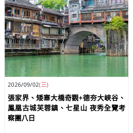
2026/09/02
(三)
張家界、矮寨大橋奇觀+德夯大峽谷、
鳳凰古城芙蓉鎮、七星山 夜秀全覽考
察團八日