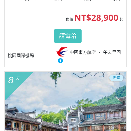
NT$28,900
售價
起
請電洽
中國東方航空
午去早回
桃園國際機場
8
團體
天