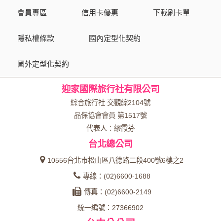
會員專區
信用卡優惠
下載刷卡單
隱私權條款
國內定型化契約
國外定型化契約
迎家國際旅行社有限公司
綜合旅行社 交觀綜2104號
品保協會會員 第1517號
代表人：繆霞芬
台北總公司
10556台北市松山區八德路二段400號6樓之2
專線：(02)6600-1688
傳真：(02)6600-2149
統一編號：27366902