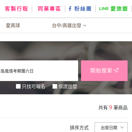
客製行程
同業專區
粉絲團
愛旅遊
愛高球
台中/高雄出發
開始搜索
只找可報名
保證出發
9
共有
筆商品
排序方式