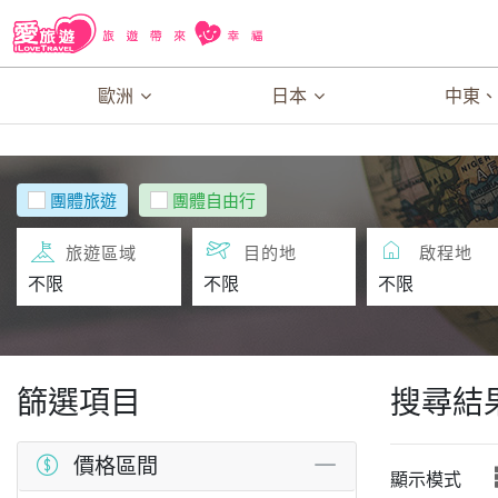
歐洲
日本
中東
團體旅遊
團體自由行
旅遊區域
目的地
啟程地
篩選項目
搜尋結
價格區間
顯示模式