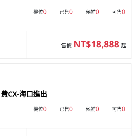
0
0
0
0
機位
已售
候補
可售
NT$18,888
售價
起
費CX-海口進出
0
0
0
0
機位
已售
候補
可售