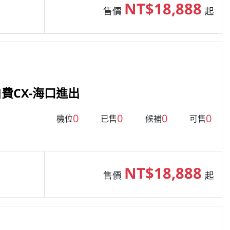
NT$18,888
售價
起
費CX-海口進出
0
0
0
0
機位
已售
候補
可售
NT$18,888
售價
起