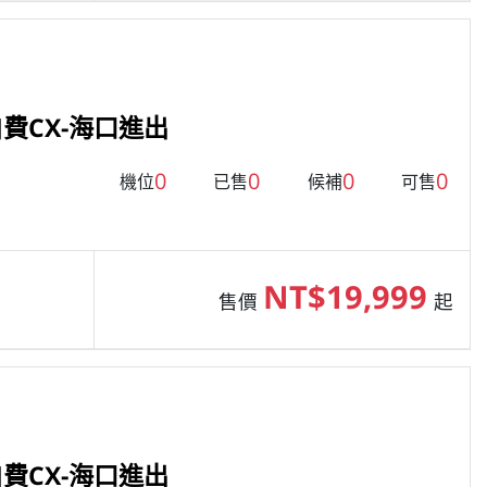
費CX-海口進出
0
0
0
0
機位
已售
候補
可售
NT$19,999
售價
起
費CX-海口進出