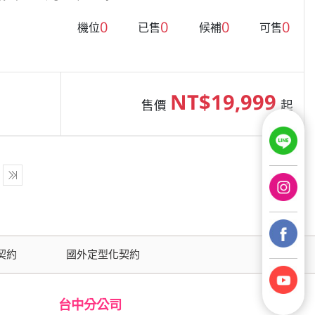
0
0
0
0
機位
已售
候補
可售
NT$19,999
售價
起
契約
國外定型化契約
台中分公司