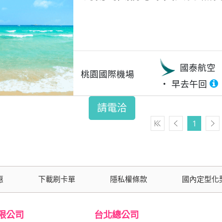
國泰航空
桃園國際機場
早去午回
請電洽
1
惠
下載刷卡單
隱私權條款
國內定型化
限公司
台北總公司