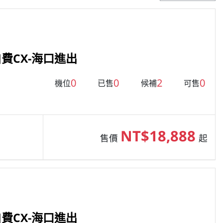
費CX-海口進出
0
0
2
0
機位
已售
候補
可售
NT$18,888
售價
起
費CX-海口進出