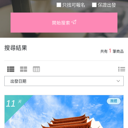
只找可報名
保證出發
開始搜索
搜尋結果
1
共有
筆商品
11
團體
天