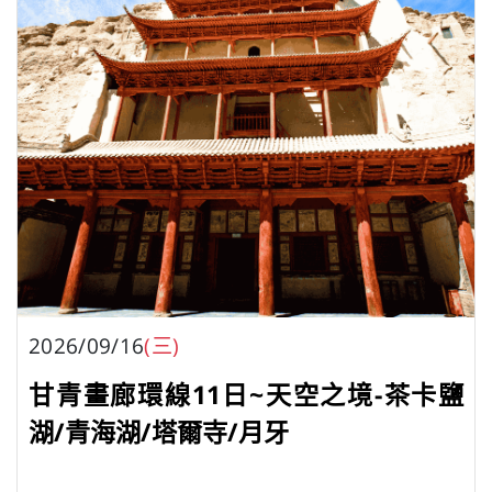
2026/09/16
(三)
甘青畫廊環線11日~天空之境-茶卡鹽
湖/青海湖/塔爾寺/月牙