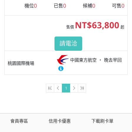
0
0
0
0
機位
已售
候補
可售
NT$63,800
售價
起
請電洽
中國東方航空
晚去早回
桃園國際機場
1
會員專區
信用卡優惠
下載刷卡單