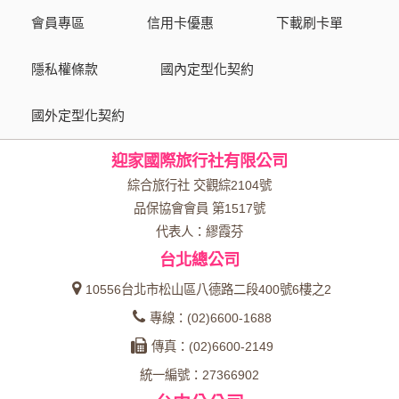
會員專區
信用卡優惠
下載刷卡單
隱私權條款
國內定型化契約
國外定型化契約
迎家國際旅行社有限公司
綜合旅行社 交觀綜2104號
品保協會會員 第1517號
代表人：繆霞芬
台北總公司
10556台北市松山區八德路二段400號6樓之2
專線：(02)6600-1688
傳真：(02)6600-2149
統一編號：27366902