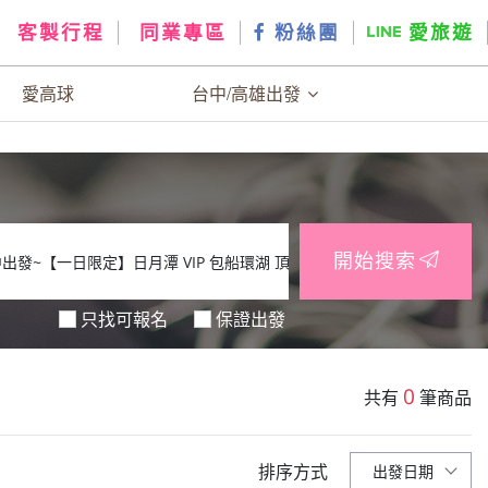
客製行程
同業專區
粉絲團
愛旅遊
愛高球
台中/高雄出發
開始搜索
只找可報名
保證出發
0
共有
筆商品
排序方式