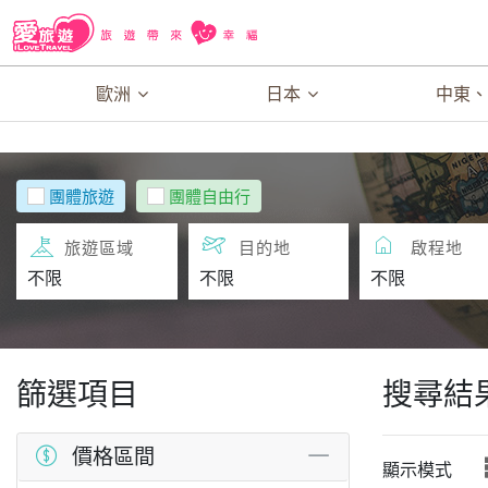
歐洲
日本
中東
團體旅遊
團體自由行
旅遊區域
目的地
啟程地
篩選項目
搜尋結
價格區間
顯示模式