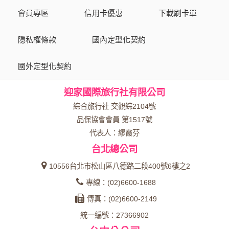
會員專區
信用卡優惠
下載刷卡單
隱私權條款
國內定型化契約
國外定型化契約
迎家國際旅行社有限公司
綜合旅行社 交觀綜2104號
品保協會會員 第1517號
代表人：繆霞芬
台北總公司
10556台北市松山區八德路二段400號6樓之2
專線：(02)6600-1688
傳真：(02)6600-2149
統一編號：27366902