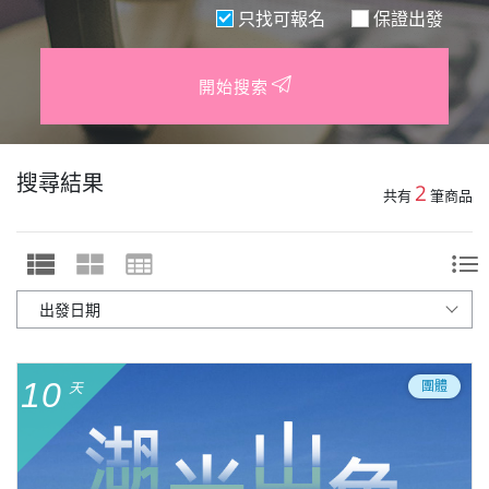
只找可報名
保證出發
開始搜索
搜尋結果
2
共有
筆商品
10
團體
天