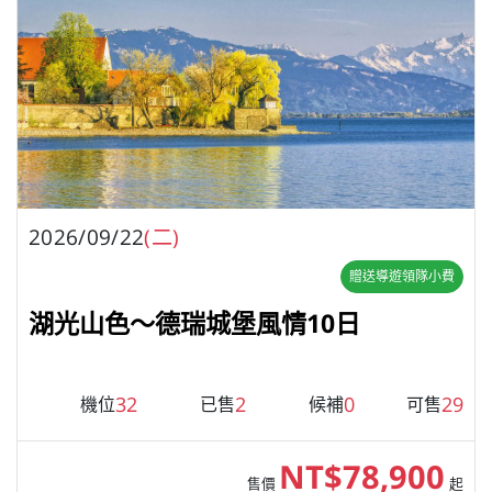
2026/09/22
(二)
贈送導遊領隊小費
湖光山色～德瑞城堡風情10日
32
2
0
29
機位
已售
候補
可售
NT$78,900
售價
起