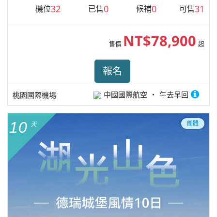
32
0
0
31
機位
已售
候補
可售
NT$78,900
售價
起
報名
中國國際航空
午去早回
桃園國際機場
10
團體
天