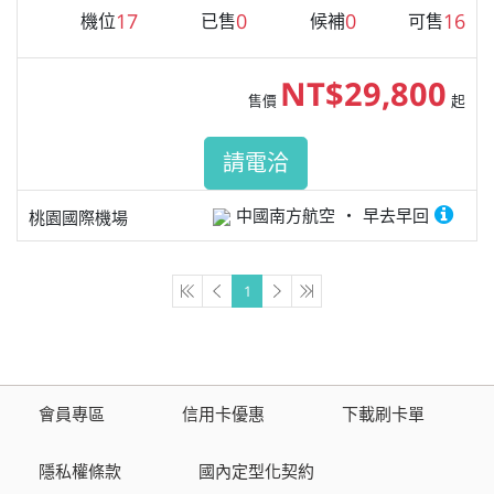
17
0
0
16
機位
已售
候補
可售
NT$29,800
售價
起
請電洽
中國南方航空
早去早回
桃園國際機場
1
會員專區
信用卡優惠
下載刷卡單
隱私權條款
國內定型化契約