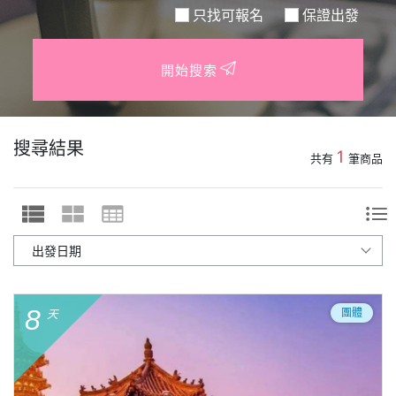
只找可報名
保證出發
開始搜索
搜尋結果
1
共有
筆商品
8
團體
天