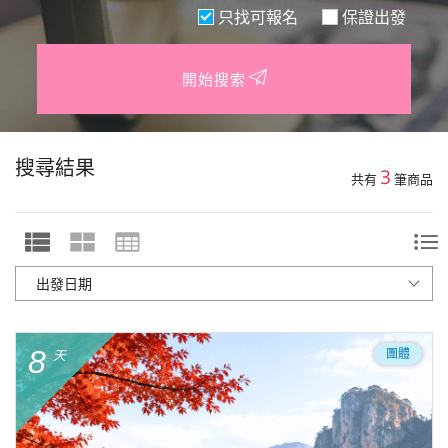
只找可報名
保證出發
開始搜索
搜尋結果
3
共有
筆商品
8
團體
天