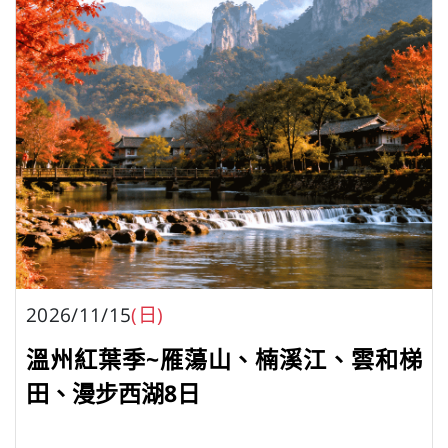
2026/11/15
(日)
溫州紅葉季~雁蕩山、楠溪江、雲和梯
田、漫步西湖8日