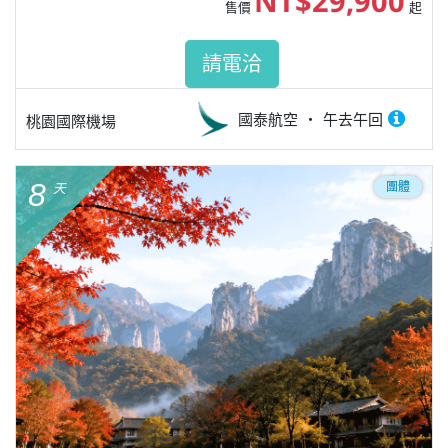
NT$29,900
售價
起
請電洽
國泰航空
午去午回
桃園國際機場
8
團體
天