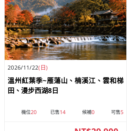
2026/11/22
(日)
溫州紅葉季~雁蕩山、楠溪江、雲和梯
田、漫步西湖8日
20
14
0
5
機位
已售
候補
可售