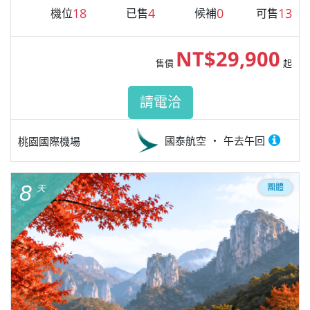
18
4
0
13
機位
已售
候補
可售
NT$29,900
售價
起
請電洽
國泰航空
午去午回
桃園國際機場
8
團體
天