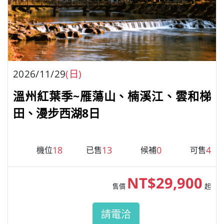
2026/11/29
(日)
溫州紅葉季~雁蕩山、楠溪江、雲和梯
田、漫步西湖8日
18
13
0
4
機位
已售
候補
可售
NT$29,900
售價
起
請電洽