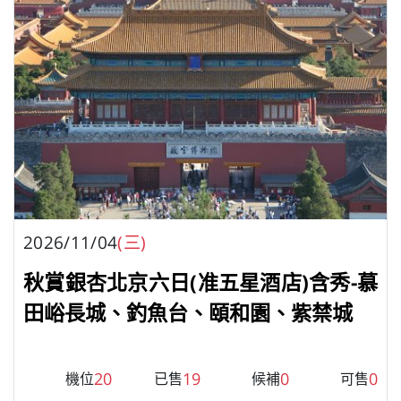
2026/11/04
(三)
秋賞銀杏北京六日(准五星酒店)含秀-慕
田峪長城、釣魚台、頤和園、紫禁城
20
19
0
0
機位
已售
候補
可售