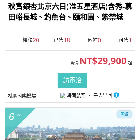
秋賞銀杏北京六日(准五星酒店)含秀-慕
田峪長城、釣魚台、頤和園、紫禁城
20
18
0
1
機位
已售
候補
可售
NT$29,900
售價
起
請電洽
海南航空
午去早回
桃園國際機場
6
團體
天