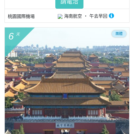
請電洽
海南航空
午去早回
桃園國際機場
6
團體
天