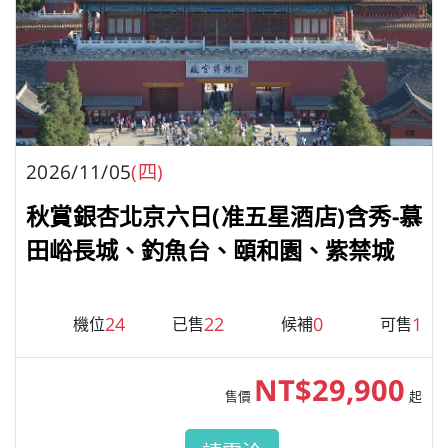
2026/11/05
(四)
秋賞銀杏北京六日(准五星酒店)含秀-慕
田峪長城、釣魚台、頤和園、紫禁城
24
22
0
1
機位
已售
候補
可售
NT$29,900
售價
起