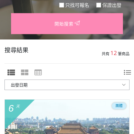
只找可報名
保證出發
開始搜索
搜尋結果
12
共有
筆商品
6
團體
天