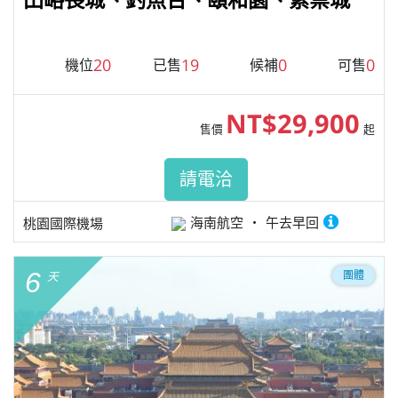
20
19
0
0
機位
已售
候補
可售
NT$29,900
售價
起
請電洽
海南航空
午去早回
桃園國際機場
6
團體
天