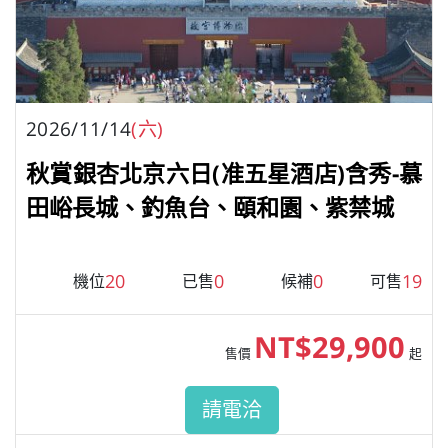
2026/11/14
(六)
秋賞銀杏北京六日(准五星酒店)含秀-慕
田峪長城、釣魚台、頤和園、紫禁城
20
0
0
19
機位
已售
候補
可售
NT$29,900
售價
起
請電洽