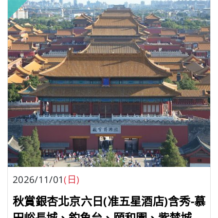
2026/11/01
(日)
秋賞銀杏北京六日(准五星酒店)含秀-慕
田峪長城、釣魚台、頤和園、紫禁城