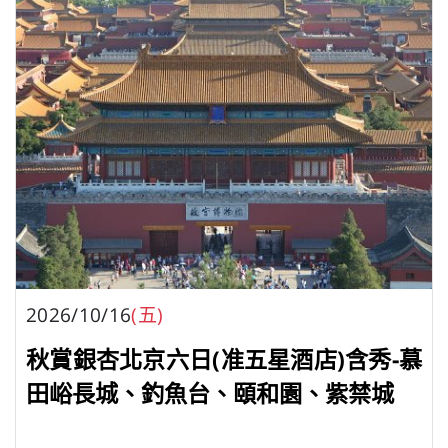
2026/10/16
(五)
秋賞銀杏北京六日(准五星酒店)含秀-慕
田峪長城、釣魚台、頤和園、紫禁城