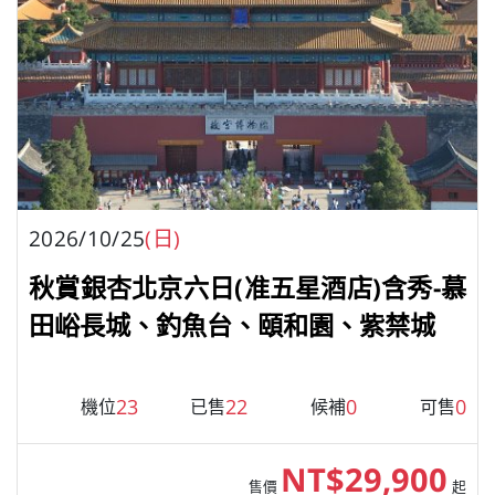
2026/10/25
(日)
秋賞銀杏北京六日(准五星酒店)含秀-慕
田峪長城、釣魚台、頤和園、紫禁城
23
22
0
0
機位
已售
候補
可售
NT$29,900
售價
起