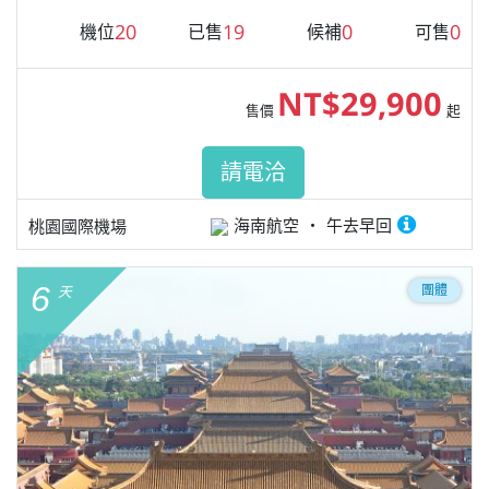
20
19
0
0
機位
已售
候補
可售
NT$29,900
售價
起
請電洽
海南航空
午去早回
桃園國際機場
6
團體
天