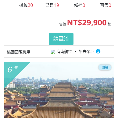
20
19
0
0
機位
已售
候補
可售
NT$29,900
售價
起
請電洽
海南航空
午去早回
桃園國際機場
6
團體
天