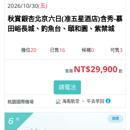
2026/10/30
(五)
秋賞銀杏北京六日(准五星酒店)含秀-慕
田峪長城、釣魚台、頤和園、紫禁城
20
16
0
3
機位
已售
候補
可售
NT$29,900
售價
起
請電洽
海南航空
午去早回
桃園國際機場
6
團體
天