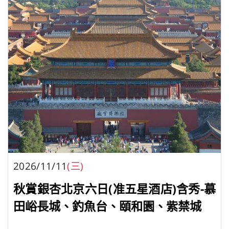
2026/11/11
(三)
秋賞銀杏北京六日(准五星酒店)含秀-慕
田峪長城、釣魚台、頤和園、紫禁城