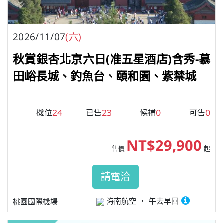
2026/11/07
(六)
秋賞銀杏北京六日(准五星酒店)含秀-慕
田峪長城、釣魚台、頤和園、紫禁城
24
23
0
0
機位
已售
候補
可售
NT$29,900
售價
起
請電洽
海南航空
午去早回
桃園國際機場