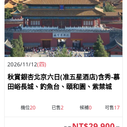
2026/11/12
(四)
秋賞銀杏北京六日(准五星酒店)含秀-慕
田峪長城、釣魚台、頤和園、紫禁城
20
2
0
17
機位
已售
候補
可售
NT$29,900