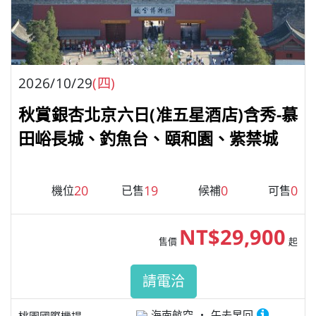
2026/10/29
(四)
秋賞銀杏北京六日(准五星酒店)含秀-慕
田峪長城、釣魚台、頤和園、紫禁城
20
19
0
0
機位
已售
候補
可售
NT$29,900
售價
起
請電洽
海南航空
午去早回
桃園國際機場