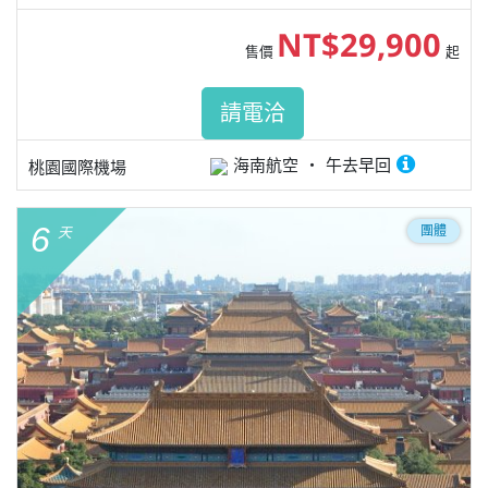
NT$29,900
售價
起
請電洽
海南航空
午去早回
桃園國際機場
6
團體
天