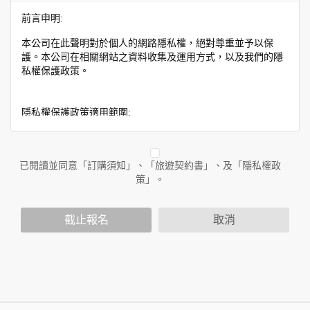
前言申明:
本公司在此聲明對於個人的網路隱私權，絕對尊重並予以保
護。本公司在相關網站之資料收集及運用方式，以及我們的隱
私權保護政策。
隱私權保護政策適用範圍:
隱私權保護政策內容，包括本公司如何處理在用戶使用網站服
務時收集到的身份識別資料，也包括本公司如何處理在商業合
作與本公司合作時分享的任何身份識別資料。隱私權保護政策
已閱讀並同意「訂購須知」、「旅遊契約書」、及「隱私權政
不適用於本公司以外的公司或網站群，與非本站所僱用或管理
策」。
人員。例如您透過本公司旗下網站上的廣告廠商連結，這些置
放連結的廠商也可能蒐集您個人的資料。對於您主動提供的個
截止報名
取消
人資訊，這些廣告廠商或連結網站有其個別的隱私權保護政
策，其資料處理措施不適用於本公司隱私權保護政策。
您個人在本網站上的聊天室或討論區中任意公開個人資料的行
為，在非經加密的保護下，亦不適用於本公司隱私權保護政
策。