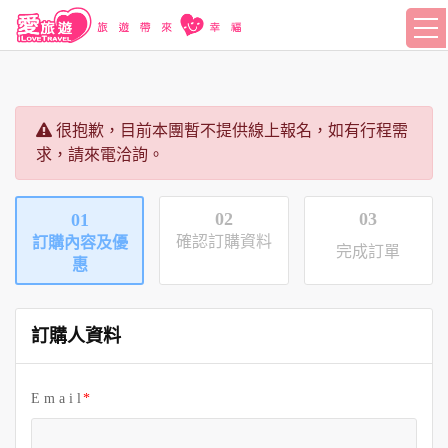
很抱歉，目前本團暫不提供線上報名，如有行程需
求，請來電洽詢。
02
03
01
確認訂購資料
訂購內容及優
完成訂單
惠
訂購人資料
E m a i l