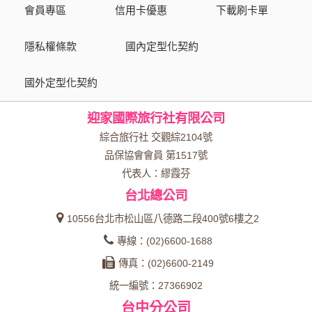
會員專區
信用卡優惠
下載刷卡單
資料的蒐集與使用方式:
為了在本網站提供您最佳的互動性服務，可能會請您提供相關
隱私權條款
國內定型化契約
個人的資料，其範圍如下：
國外定型化契約
本網站在您使用服務信箱、問卷調查等互動性功能時，會保留
您所提供的姓名、電子郵件地址、聯絡方式及使用時間等。
迎家國際旅行社有限公司
於一般瀏覽時，伺服器會自行記錄相關行徑，包括您使用連線
設備的 IP 位址、使用時間、使用的瀏覽器、瀏覽及點選資料記
綜合旅行社 交觀綜2104號
錄等，做為我們增進網站服務的參考依據，此記錄為內部應
品保協會會員 第1517號
用，決不對外公布。
代表人：繆霞芬
為提供精確的服務，我們會將收集的問卷調查內容進行統計與
台北總公司
分析，分析結果之統計數據或說明文字呈現，除供內部研究
外，我們會視需要公佈統計數據及說明文字，但不涉及特定個
10556台北市松山區八德路二段400號6樓之2
人之資料。
專線：(02)6600-1688
除非取得您的同意或其他法令之特別規定，本網站絕不會將您
傳真：(02)6600-2149
的個人資料揭露予第三人或使用於蒐集目的以外之其他用途。
統一編號：27366902
在您於本網站註冊帳號、使用本網站相關產品、服務、活動或
台中分公司
贈獎時，本網站會收集您的個人識別資料，本網站也可以從商