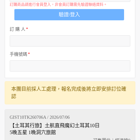
訂購商品請進行會員登入，非會員訂購需先驗證聯絡資料。
驗證/登入
訂 購 人
手機號碼
本團目前採人工處理，報名完成後將立即安排訂位確
認
GIST10TK260706A / 2026/07/06
【土耳其行旅】土航直飛魔幻土耳其10日
5晚五星 1晚洞穴旅館