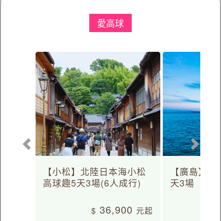
愛高球
【小松】北陸日本海小松
【廣島】日
高球趣5天3場(6人成行)
天3場
36,900