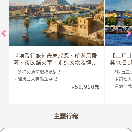
《埃及行旅》歲未感恩、航遊尼羅
【土耳
河、夜臥舖火車、走進大埃及博物
其10日
館 10 日
多種交通體驗埃及魅力
5晚五星
經典三大神殿金字塔
走訪七大
52,900
體驗一晚
起
主題行程