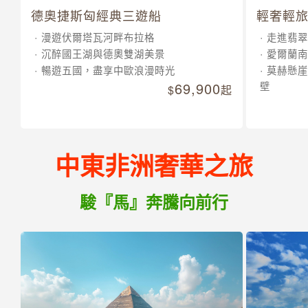
德奧捷斯匈經典三遊船
輕奢輕旅
漫遊伏爾塔瓦河畔布拉格
走進翡翠
沉醉國王湖與德奧雙湖美景
愛爾蘭南
暢遊五國，盡享中歐浪漫時光
莫赫懸崖
69,900
壁
起
中東非洲奢華之旅
駿『馬』奔騰向前行