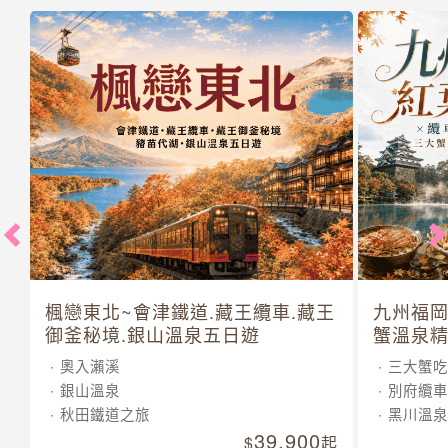
楓戀東北~會津鐵道.藏王纜車.藏王
九州福岡
御釜秘境.銀山溫泉五日遊
蟹溫泉精
奧入瀨溪
三大蟹吃
銀山溫泉
別府纜車
秋田鐵道之旅
黑川溫泉
39,900
起