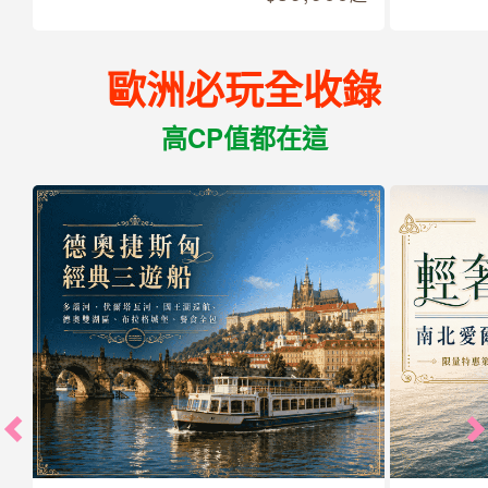
歐洲必玩全收錄
高CP值都在這