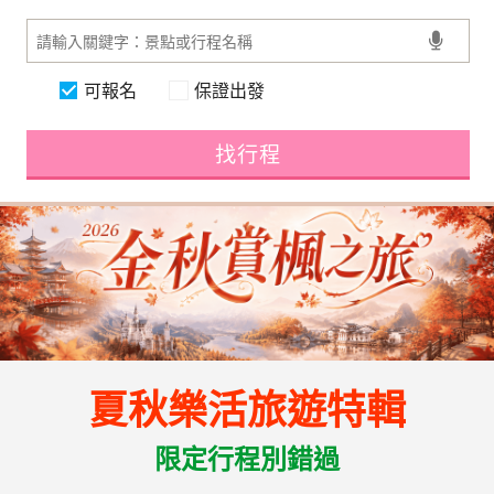
可報名
保證出發
找行程
夏秋樂活旅遊特輯
限定行程別錯過