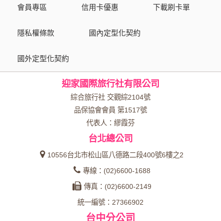
會員專區
信用卡優惠
下載刷卡單
資料的蒐集與使用方式:
為了在本網站提供您最佳的互動性服務，可能會請您提供相關
隱私權條款
國內定型化契約
個人的資料，其範圍如下：
國外定型化契約
本網站在您使用服務信箱、問卷調查等互動性功能時，會保留
您所提供的姓名、電子郵件地址、聯絡方式及使用時間等。
迎家國際旅行社有限公司
於一般瀏覽時，伺服器會自行記錄相關行徑，包括您使用連線
設備的 IP 位址、使用時間、使用的瀏覽器、瀏覽及點選資料記
綜合旅行社 交觀綜2104號
錄等，做為我們增進網站服務的參考依據，此記錄為內部應
品保協會會員 第1517號
用，決不對外公布。
代表人：繆霞芬
為提供精確的服務，我們會將收集的問卷調查內容進行統計與
台北總公司
分析，分析結果之統計數據或說明文字呈現，除供內部研究
外，我們會視需要公佈統計數據及說明文字，但不涉及特定個
10556台北市松山區八德路二段400號6樓之2
人之資料。
專線：(02)6600-1688
除非取得您的同意或其他法令之特別規定，本網站絕不會將您
傳真：(02)6600-2149
的個人資料揭露予第三人或使用於蒐集目的以外之其他用途。
統一編號：27366902
在您於本網站註冊帳號、使用本網站相關產品、服務、活動或
台中分公司
贈獎時，本網站會收集您的個人識別資料，本網站也可以從商