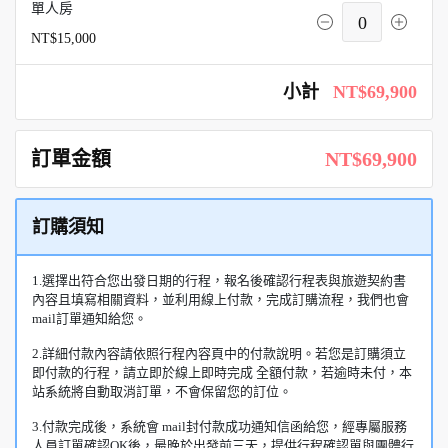
單人房
0
NT$15,000
小計
NT$69,900
訂單金額
NT$69,900
訂購須知
1.選擇出符合您出發日期的行程，報名後確認行程表與旅遊契約書
內容且填寫相關資料，並利用線上付款，完成訂購流程，我們也會
mail訂單通知給您。
2.詳細付款內容請依照行程內容頁中的付款說明。若您是訂購須立
即付款的行程，請立即於線上即時完成 全額付款，若逾時未付，本
站系統將自動取消訂單，不會保留您的訂位。
3.付款完成後，系統會 mail封付款成功通知信函給您，經專屬服務
人員訂單確認OK後，最晚於出發前三天，提供行程確認單與團體行