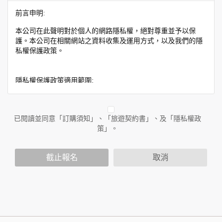
前言申明:
本公司在此聲明對於個人的網路隱私權，絕對尊重並予以保
護。本公司在相關網站之資料收集及運用方式，以及我們的隱
私權保護政策。
隱私權保護政策適用範圍:
隱私權保護政策內容，包括本公司如何處理在用戶使用網站服
務時收集到的身份識別資料，也包括本公司如何處理在商業合
作與本公司合作時分享的任何身份識別資料。隱私權保護政策
已閱讀並同意「訂購須知」、「旅遊契約書」、及「隱私權政
不適用於本公司以外的公司或網站群，與非本站所僱用或管理
策」。
人員。例如您透過本公司旗下網站上的廣告廠商連結，這些置
放連結的廠商也可能蒐集您個人的資料。對於您主動提供的個
截止報名
取消
人資訊，這些廣告廠商或連結網站有其個別的隱私權保護政
策，其資料處理措施不適用於本公司隱私權保護政策。
您個人在本網站上的聊天室或討論區中任意公開個人資料的行
為，在非經加密的保護下，亦不適用於本公司隱私權保護政
策。