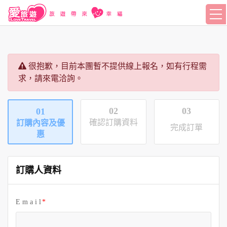
很抱歉，目前本團暫不提供線上報名，如有行程需
求，請來電洽詢。
02
03
01
確認訂購資料
訂購內容及優
完成訂單
惠
訂購人資料
E m a i l