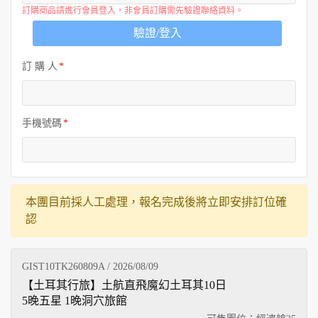
訂購商品請進行會員登入，非會員訂購需先驗證聯絡資料。
驗證/登入
訂 購 人
手機號碼
本團目前採人工處理，報名完成後將立即安排訂位確
認
GIST10TK260809A / 2026/08/09
【土耳其行旅】土航直飛魔幻土耳其10日
5晚五星 1晚洞穴旅館