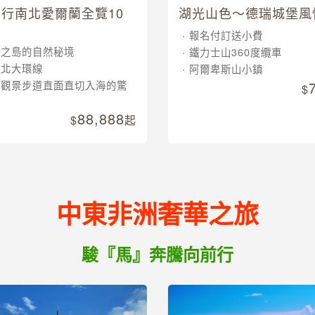
行南北愛爾蘭全覽10
湖光山色～德瑞城堡風
報名付訂送小費
翠之島的自然秘境
鐵力士山360度纜車
南北大環線
阿爾卑斯山小鎮
崖觀景步道直面直切入海的驚
88,888
起
中東非洲奢華之旅
駿『馬』奔騰向前行