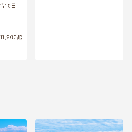
情10日
克斯秘境十六湖盧比安納布雷德
湖8日
東歐金秋秘境
十六湖美景
78,900
感受最浪漫的秋日風景
起
69,800
起