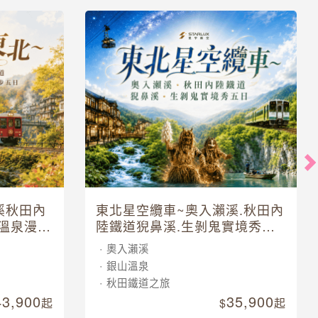
溪秋田內
東北星空纜車~奧入瀨溪.秋田內
溫泉漫步
陸鐵道猊鼻溪.生剝鬼實境秀五
日
奧入瀨溪
銀山溫泉
秋田鐵道之旅
43,900
35,900
起
起