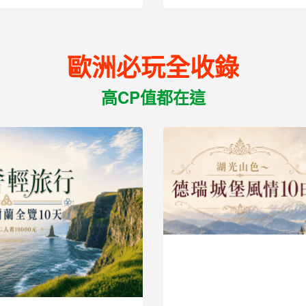
歐洲必玩全收錄
高CP值都在這