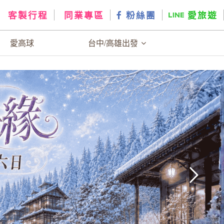
客製行程
同業專區
粉絲團
愛旅遊
愛高球
台中/高雄出發