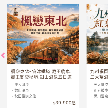
楓戀東北~會津鐵道.藏王纜車.
九州福岡
藏王御釜秘境.銀山溫泉五日遊
三大蟹溫
奧入瀨溪
三大蟹
銀山溫泉
別府纜
秋田鐵道之旅
黑川溫
39,900
起