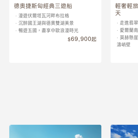
德奧捷斯匈經典三遊船
輕奢輕旅
天
漫遊伏爾塔瓦河畔布拉格
走進翡
沉醉國王湖與德奧雙湖美景
愛爾蘭
暢遊五國，盡享中歐浪漫時光
69,900
莫赫懸
起
濤峭壁