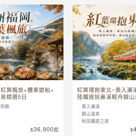
紅葉楓旅×纜車遊船×
紅葉環抱東北~奧入瀨
泉精選5日
陸鐵道猊鼻溪輕舟銀山
五日
吃到飽
奧入瀨溪
車
銀山溫泉
泉
秋田鐵道之旅
36,900
起