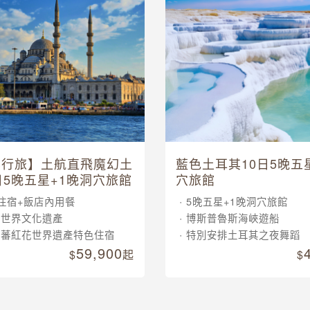
其行旅】土航直飛魔幻土
藍色土耳其10日5晚五
日5晚五星+1晚洞穴旅館
穴旅館
住宿+飯店內用餐
5晚五星+1晚洞穴旅館
大世界文化遺產
博斯普魯斯海峽遊船
晚蕃紅花世界遺產特色住宿
特別安排土耳其之夜舞蹈
59,900
起