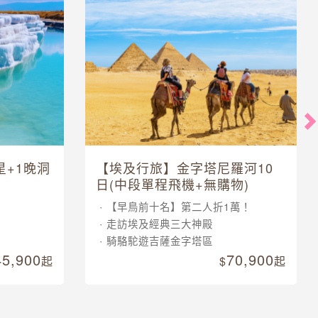
星+1晚洞
【埃及行旅】金字塔尼羅河10
日(中段單程飛機+無購物)
【早鳥前十名】第二人折1萬！
走訪埃及經典三大神殿
騎駱駝遊吉薩金字塔區
45,900
70,900
起
起