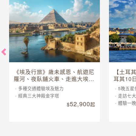
《埃及行旅》歲未感恩、航遊尼
【土耳
羅河、夜臥舖火車、走進大埃及
耳其10
博物館 10 日
多種交通體驗埃及魅力
5晚五星
經典三大神殿金字塔
走訪七
52,900
體驗一
起