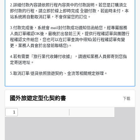
2.詳細付款內容請依照行程內容頁中的付款說明。若您是訂購須立
即付款的行程，請立即於線上即時完成 全額付款，若逾時未付，本
站系統將自動取消訂單，不會保留您的訂位。
3.付款完成後，系統會 mail封付款成功通知信函給您，經專屬服務
人員訂單確認OK後，最晚於出發前三天，提供行程確認單與團體行
程確認文件給您，您也可以在訂單查詢中得知(若行程確認單有變
更，業務人員會於出發前聯絡您)。
4.若有需要『旅行業代收轉付收據』，請通知業務人員郵寄到您指
定寄送地址。
5.取消訂單/退貨依照旅遊契約、金流等相關規定辦理。
國外旅遊定型化契約書
下載