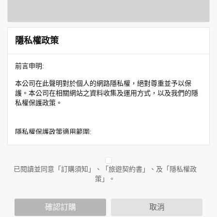
隱私權政策
前言申明:
本公司在此聲明對於個人的網路隱私權，絕對尊重並予以保
護。本公司在相關網站之資料收集及運用方式，以及我們的隱
私權保護政策。
隱私權保護政策適用範圍:
隱私權保護政策內容，包括本公司如何處理在用戶使用網站服
務時收集到的身份識別資料，也包括本公司如何處理在商業合
作與本公司合作時分享的任何身份識別資料。隱私權保護政策
已閱讀並同意「訂購須知」、「旅遊契約書」、及「隱私權政
不適用於本公司以外的公司或網站群，與非本站所僱用或管理
策」。
人員。例如您透過本公司旗下網站上的廣告廠商連結，這些置
放連結的廠商也可能蒐集您個人的資料。對於您主動提供的個
確認訂購
取消
人資訊，這些廣告廠商或連結網站有其個別的隱私權保護政