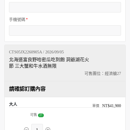
手機號碼
CTS05JX2260905A / 2026/09/05
北海道富良野哈密瓜吃到飽 洞爺湖花火
節 三大蟹和牛水酒無限
可售團位：經濟艙
27
請確認訂購內容
大人
NT$41,900
可售
27