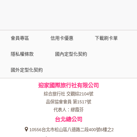
策，其資料處理措施不適用於本公司隱私權保護政策。
您個人在本網站上的聊天室或討論區中任意公開個人資料的行
為，在非經加密的保護下，亦不適用於本公司隱私權保護政
策。
會員專區
信用卡優惠
下載刷卡單
資料的蒐集與使用方式:
為了在本網站提供您最佳的互動性服務，可能會請您提供相關
隱私權條款
國內定型化契約
個人的資料，其範圍如下：
國外定型化契約
本網站在您使用服務信箱、問卷調查等互動性功能時，會保留
您所提供的姓名、電子郵件地址、聯絡方式及使用時間等。
迎家國際旅行社有限公司
於一般瀏覽時，伺服器會自行記錄相關行徑，包括您使用連線
設備的 IP 位址、使用時間、使用的瀏覽器、瀏覽及點選資料記
綜合旅行社 交觀綜2104號
錄等，做為我們增進網站服務的參考依據，此記錄為內部應
品保協會會員 第1517號
用，決不對外公布。
代表人：繆霞芬
為提供精確的服務，我們會將收集的問卷調查內容進行統計與
台北總公司
分析，分析結果之統計數據或說明文字呈現，除供內部研究
外，我們會視需要公佈統計數據及說明文字，但不涉及特定個
10556台北市松山區八德路二段400號6樓之2
人之資料。