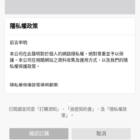
隱私權政策
前言申明:
本公司在此聲明對於個人的網路隱私權，絕對尊重並予以保
護。本公司在相關網站之資料收集及運用方式，以及我們的隱
私權保護政策。
隱私權保護政策適用範圍:
隱私權保護政策內容，包括本公司如何處理在用戶使用網站服
務時收集到的身份識別資料，也包括本公司如何處理在商業合
作與本公司合作時分享的任何身份識別資料。隱私權保護政策
已閱讀並同意「訂購須知」、「旅遊契約書」、及「隱私權政
不適用於本公司以外的公司或網站群，與非本站所僱用或管理
策」。
人員。例如您透過本公司旗下網站上的廣告廠商連結，這些置
放連結的廠商也可能蒐集您個人的資料。對於您主動提供的個
確認訂購
取消
人資訊，這些廣告廠商或連結網站有其個別的隱私權保護政