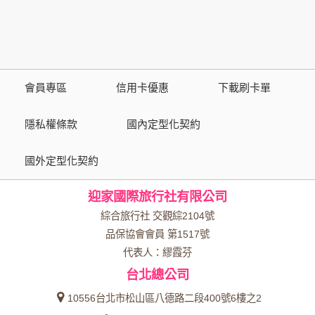
策，其資料處理措施不適用於本公司隱私權保護政策。
您個人在本網站上的聊天室或討論區中任意公開個人資料的行
為，在非經加密的保護下，亦不適用於本公司隱私權保護政
策。
會員專區
信用卡優惠
下載刷卡單
資料的蒐集與使用方式:
為了在本網站提供您最佳的互動性服務，可能會請您提供相關
隱私權條款
國內定型化契約
個人的資料，其範圍如下：
國外定型化契約
本網站在您使用服務信箱、問卷調查等互動性功能時，會保留
您所提供的姓名、電子郵件地址、聯絡方式及使用時間等。
迎家國際旅行社有限公司
於一般瀏覽時，伺服器會自行記錄相關行徑，包括您使用連線
設備的 IP 位址、使用時間、使用的瀏覽器、瀏覽及點選資料記
綜合旅行社 交觀綜2104號
錄等，做為我們增進網站服務的參考依據，此記錄為內部應
品保協會會員 第1517號
用，決不對外公布。
代表人：繆霞芬
為提供精確的服務，我們會將收集的問卷調查內容進行統計與
台北總公司
分析，分析結果之統計數據或說明文字呈現，除供內部研究
外，我們會視需要公佈統計數據及說明文字，但不涉及特定個
10556台北市松山區八德路二段400號6樓之2
人之資料。