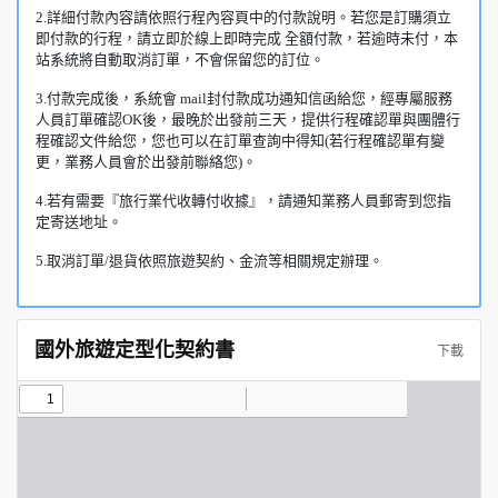
2.詳細付款內容請依照行程內容頁中的付款說明。若您是訂購須立
即付款的行程，請立即於線上即時完成 全額付款，若逾時未付，本
站系統將自動取消訂單，不會保留您的訂位。
3.付款完成後，系統會 mail封付款成功通知信函給您，經專屬服務
人員訂單確認OK後，最晚於出發前三天，提供行程確認單與團體行
程確認文件給您，您也可以在訂單查詢中得知(若行程確認單有變
更，業務人員會於出發前聯絡您)。
4.若有需要『旅行業代收轉付收據』，請通知業務人員郵寄到您指
定寄送地址。
5.取消訂單/退貨依照旅遊契約、金流等相關規定辦理。
國外旅遊定型化契約書
下載