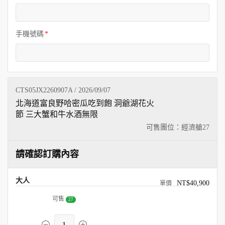
手機號碼
CTS05JX2260907A / 2026/09/07
北海道富良野哈密瓜吃到飽 洞爺湖花火
節 三大蟹和牛水酒無限
可售團位：經濟艙
27
請確認訂購內容
大人
NT$40,900
可售
27