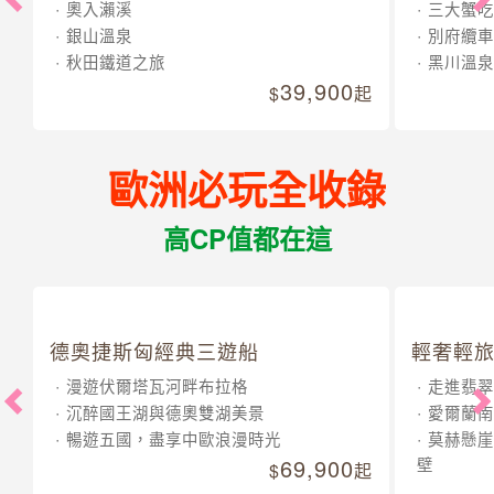
奧入瀨溪
三大蟹吃
銀山溫泉
別府纜車
秋田鐵道之旅
黑川溫泉
39,900
起
歐洲必玩全收錄
高CP值都在這
德奧捷斯匈經典三遊船
輕奢輕旅
漫遊伏爾塔瓦河畔布拉格
走進翡翠
沉醉國王湖與德奧雙湖美景
愛爾蘭南
暢遊五國，盡享中歐浪漫時光
莫赫懸崖
69,900
壁
起