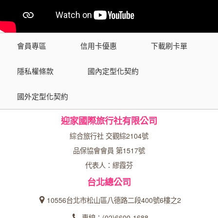
會員專區
信用卡優惠
下載刷卡單
隱私權條款
國內定型化契約
國外定型化契約
迎家國際旅行社有限公司
綜合旅行社 交觀綜2104號
品保協會會員 第1517號
代表人：繆霞芬
台北總公司
10556台北市松山區八德路二段400號6樓之2
專線：(02)6600-1688