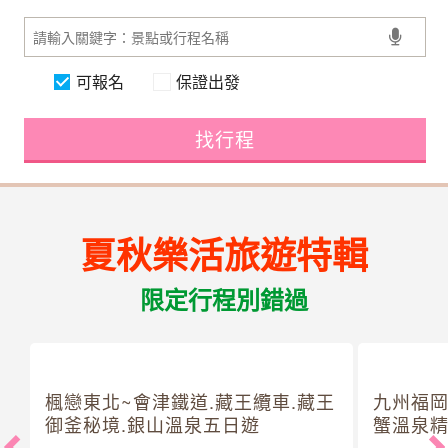
可報名
保證出發
找行程
夏秋樂活旅遊特輯
限定行程別錯過
楓戀東北~會津鐵道.藏王纜車.藏王
九州福岡
御釜秘境.銀山溫泉五日遊
蟹溫泉精