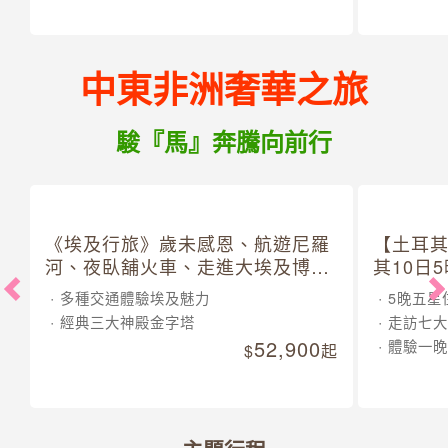
中東非洲奢華之旅
駿『馬』奔騰向前行
《埃及行旅》歲未感恩、航遊尼羅
【土耳
河、夜臥舖火車、走進大埃及博物
其10日
館 10 日
多種交通體驗埃及魅力
5晚五星
經典三大神殿金字塔
走訪七大
52,900
體驗一晚
起