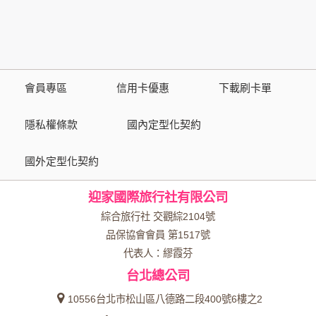
策，其資料處理措施不適用於本公司隱私權保護政策。
您個人在本網站上的聊天室或討論區中任意公開個人資料的行
為，在非經加密的保護下，亦不適用於本公司隱私權保護政
策。
會員專區
信用卡優惠
下載刷卡單
資料的蒐集與使用方式:
為了在本網站提供您最佳的互動性服務，可能會請您提供相關
隱私權條款
國內定型化契約
個人的資料，其範圍如下：
國外定型化契約
本網站在您使用服務信箱、問卷調查等互動性功能時，會保留
您所提供的姓名、電子郵件地址、聯絡方式及使用時間等。
迎家國際旅行社有限公司
於一般瀏覽時，伺服器會自行記錄相關行徑，包括您使用連線
設備的 IP 位址、使用時間、使用的瀏覽器、瀏覽及點選資料記
綜合旅行社 交觀綜2104號
錄等，做為我們增進網站服務的參考依據，此記錄為內部應
品保協會會員 第1517號
用，決不對外公布。
代表人：繆霞芬
為提供精確的服務，我們會將收集的問卷調查內容進行統計與
台北總公司
分析，分析結果之統計數據或說明文字呈現，除供內部研究
外，我們會視需要公佈統計數據及說明文字，但不涉及特定個
10556台北市松山區八德路二段400號6樓之2
人之資料。