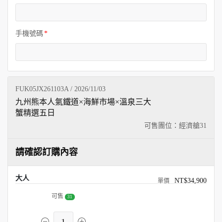
手機號碼
FUK05JX261103A / 2026/11/03
九州熊本人氣鐵道×海鮮市場×溫泉三大
蟹精選五日
可售團位：經濟艙
31
請確認訂購內容
大人
NT$34,900
可售
31