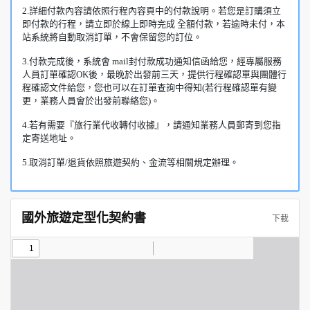
2.詳細付款內容請依照行程內容頁中的付款說明。若您是訂購須立
即付款的行程，請立即於線上即時完成 全額付款，若逾時未付，本
站系統將自動取消訂單，不會保留您的訂位。
3.付款完成後，系統會 mail封付款成功通知信函給您，經專屬服務
人員訂單確認OK後，最晚於出發前三天，提供行程確認單與團體行
程確認文件給您，您也可以在訂單查詢中得知(若行程確認單有變
更，業務人員會於出發前聯絡您)。
4.若有需要『旅行業代收轉付收據』，請通知業務人員郵寄到您指
定寄送地址。
5.取消訂單/退貨依照旅遊契約、金流等相關規定辦理。
國外旅遊定型化契約書
下載