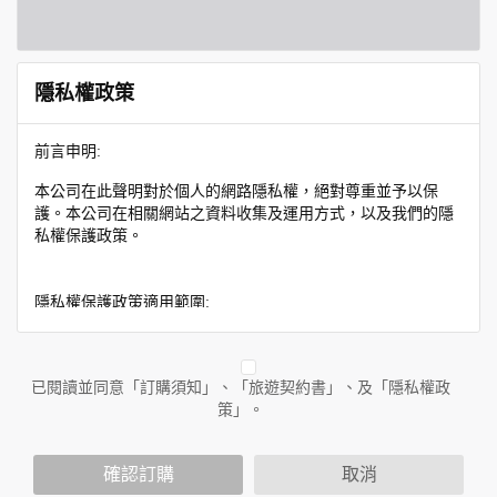
隱私權政策
前言申明:
本公司在此聲明對於個人的網路隱私權，絕對尊重並予以保
護。本公司在相關網站之資料收集及運用方式，以及我們的隱
私權保護政策。
隱私權保護政策適用範圍:
隱私權保護政策內容，包括本公司如何處理在用戶使用網站服
務時收集到的身份識別資料，也包括本公司如何處理在商業合
作與本公司合作時分享的任何身份識別資料。隱私權保護政策
已閱讀並同意「訂購須知」、「旅遊契約書」、及「隱私權政
不適用於本公司以外的公司或網站群，與非本站所僱用或管理
策」。
人員。例如您透過本公司旗下網站上的廣告廠商連結，這些置
放連結的廠商也可能蒐集您個人的資料。對於您主動提供的個
確認訂購
取消
人資訊，這些廣告廠商或連結網站有其個別的隱私權保護政