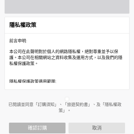
隱私權政策
前言申明:
本公司在此聲明對於個人的網路隱私權，絕對尊重並予以保
護。本公司在相關網站之資料收集及運用方式，以及我們的隱
私權保護政策。
隱私權保護政策適用範圍:
隱私權保護政策內容，包括本公司如何處理在用戶使用網站服
務時收集到的身份識別資料，也包括本公司如何處理在商業合
作與本公司合作時分享的任何身份識別資料。隱私權保護政策
已閱讀並同意「訂購須知」、「旅遊契約書」、及「隱私權政
不適用於本公司以外的公司或網站群，與非本站所僱用或管理
策」。
人員。例如您透過本公司旗下網站上的廣告廠商連結，這些置
放連結的廠商也可能蒐集您個人的資料。對於您主動提供的個
確認訂購
取消
人資訊，這些廣告廠商或連結網站有其個別的隱私權保護政