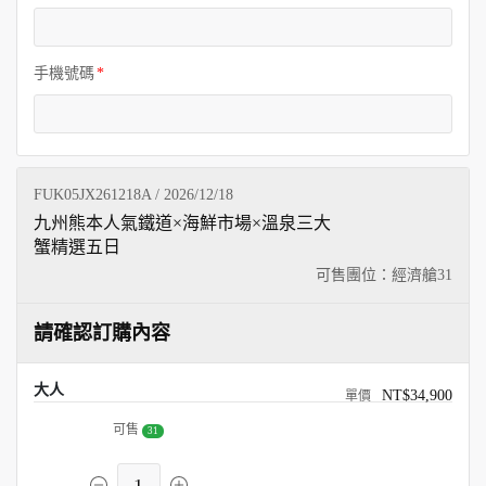
手機號碼
FUK05JX261218A / 2026/12/18
九州熊本人氣鐵道×海鮮市場×溫泉三大
蟹精選五日
可售團位：經濟艙
31
請確認訂購內容
大人
NT$34,900
可售
31