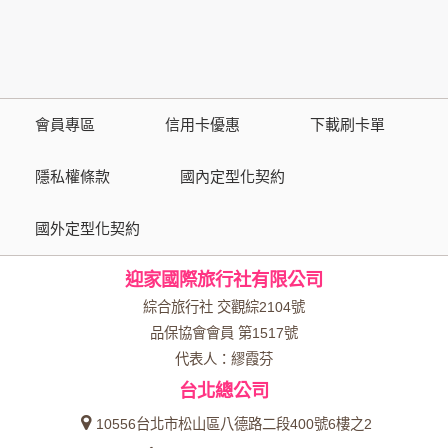
策，其資料處理措施不適用於本公司隱私權保護政策。
您個人在本網站上的聊天室或討論區中任意公開個人資料的行
為，在非經加密的保護下，亦不適用於本公司隱私權保護政
策。
會員專區
信用卡優惠
下載刷卡單
資料的蒐集與使用方式:
為了在本網站提供您最佳的互動性服務，可能會請您提供相關
隱私權條款
國內定型化契約
個人的資料，其範圍如下：
國外定型化契約
本網站在您使用服務信箱、問卷調查等互動性功能時，會保留
您所提供的姓名、電子郵件地址、聯絡方式及使用時間等。
迎家國際旅行社有限公司
於一般瀏覽時，伺服器會自行記錄相關行徑，包括您使用連線
設備的 IP 位址、使用時間、使用的瀏覽器、瀏覽及點選資料記
綜合旅行社 交觀綜2104號
錄等，做為我們增進網站服務的參考依據，此記錄為內部應
品保協會會員 第1517號
用，決不對外公布。
代表人：繆霞芬
為提供精確的服務，我們會將收集的問卷調查內容進行統計與
台北總公司
分析，分析結果之統計數據或說明文字呈現，除供內部研究
外，我們會視需要公佈統計數據及說明文字，但不涉及特定個
10556台北市松山區八德路二段400號6樓之2
人之資料。