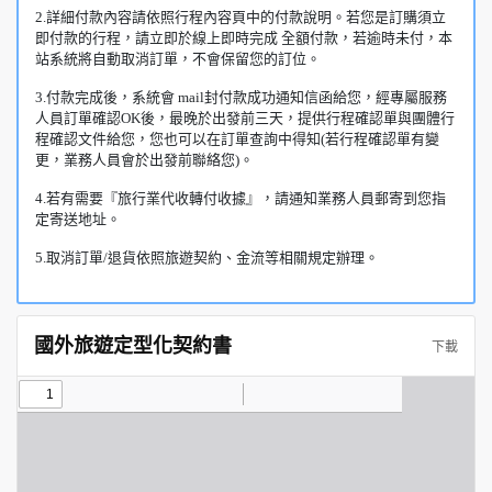
2.詳細付款內容請依照行程內容頁中的付款說明。若您是訂購須立
即付款的行程，請立即於線上即時完成 全額付款，若逾時未付，本
站系統將自動取消訂單，不會保留您的訂位。
3.付款完成後，系統會 mail封付款成功通知信函給您，經專屬服務
人員訂單確認OK後，最晚於出發前三天，提供行程確認單與團體行
程確認文件給您，您也可以在訂單查詢中得知(若行程確認單有變
更，業務人員會於出發前聯絡您)。
4.若有需要『旅行業代收轉付收據』，請通知業務人員郵寄到您指
定寄送地址。
5.取消訂單/退貨依照旅遊契約、金流等相關規定辦理。
國外旅遊定型化契約書
下載