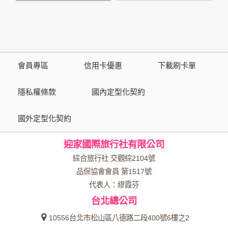
策，其資料處理措施不適用於本公司隱私權保護政策。
您個人在本網站上的聊天室或討論區中任意公開個人資料的行
為，在非經加密的保護下，亦不適用於本公司隱私權保護政
策。
會員專區
信用卡優惠
下載刷卡單
資料的蒐集與使用方式:
為了在本網站提供您最佳的互動性服務，可能會請您提供相關
隱私權條款
國內定型化契約
個人的資料，其範圍如下：
國外定型化契約
本網站在您使用服務信箱、問卷調查等互動性功能時，會保留
您所提供的姓名、電子郵件地址、聯絡方式及使用時間等。
迎家國際旅行社有限公司
於一般瀏覽時，伺服器會自行記錄相關行徑，包括您使用連線
設備的 IP 位址、使用時間、使用的瀏覽器、瀏覽及點選資料記
綜合旅行社 交觀綜2104號
錄等，做為我們增進網站服務的參考依據，此記錄為內部應
品保協會會員 第1517號
用，決不對外公布。
代表人：繆霞芬
為提供精確的服務，我們會將收集的問卷調查內容進行統計與
台北總公司
分析，分析結果之統計數據或說明文字呈現，除供內部研究
外，我們會視需要公佈統計數據及說明文字，但不涉及特定個
10556台北市松山區八德路二段400號6樓之2
人之資料。