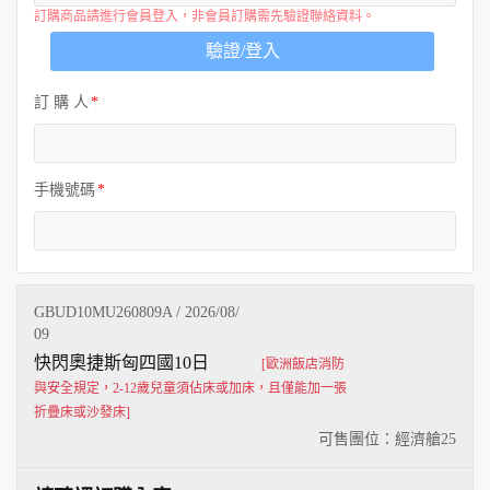
訂購商品請進行會員登入，非會員訂購需先驗證聯絡資料。
驗證/登入
訂 購 人
手機號碼
GBUD10MU260809A / 2026/08/
09
快閃奧捷斯匈四國10日
[歐洲飯店消防
與安全規定，2-12歲兒童須佔床或加床，且僅能加一張
折疊床或沙發床]
可售團位：經濟艙
25