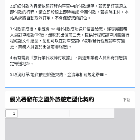
2.詳細付款內容請依照行程內容頁中的付款說明。若您是訂購須立
即付款的行程，請立即於線上即時完成 全額付款，若逾時未付，本
站系統將自動取消訂單，不會保留您的訂位。
3.付款完成後，系統會 mail封付款成功通知信函給您，經專屬服務
人員訂單確認OK後，最晚於出發前三天，提供行程確認單與團體行
程確認文件給您，您也可以在訂單查詢中得知(若行程確認單有變
更，業務人員會於出發前聯絡您)。
4.若有需要『旅行業代收轉付收據』，請通知業務人員郵寄到您指
定寄送地址。
5.取消訂單/退貨依照旅遊契約、金流等相關規定辦理。
觀光署發布之國外旅遊定型化契約
下載