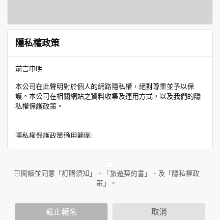
隱私權政策
前言申明:
本公司在此聲明對於個人的網路隱私權，絕對尊重並予以保
護。本公司在相關網站之資料收集及運用方式，以及我們的隱
私權保護政策。
隱私權保護政策適用範圍:
隱私權保護政策內容，包括本公司如何處理在用戶使用網站服
務時收集到的身份識別資料，也包括本公司如何處理在商業合
作與本公司合作時分享的任何身份識別資料。隱私權保護政策
已閱讀並同意「訂購須知」、「旅遊契約書」、及「隱私權政
不適用於本公司以外的公司或網站群，與非本站所僱用或管理
策」。
人員。例如您透過本公司旗下網站上的廣告廠商連結，這些置
放連結的廠商也可能蒐集您個人的資料。對於您主動提供的個
截止報名
取消
人資訊，這些廣告廠商或連結網站有其個別的隱私權保護政