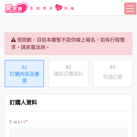
很抱歉，目前本團暫不提供線上報名，如有行程需
求，請來電洽詢。
02
03
01
確認訂購資料
訂購內容及優
完成訂單
惠
訂購人資料
E m a i l