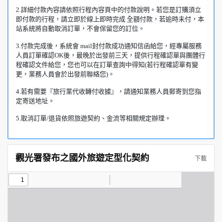
2.詳細付款內容請依照行程內容頁中的付款說明。若您是訂購須立
即付款的行程，請立即於線上即時完成 全額付款，若逾時未付，本
站系統將自動取消訂單，不會保留您的訂位。
3.付款完成後，系統會 mail封付款成功通知信函給您，經專屬服務
人員訂單確認OK後，最晚於出發前三天，提供行程確認單與團體行
程確認文件給您，您也可以在訂單查詢中得知(若行程確認單有變
更，業務人員會於出發前聯絡您)。
4.若有需要『旅行業代收轉付收據』，請通知業務人員郵寄到您指
定寄送地址。
5.取消訂單/退貨依照旅遊契約、金流等相關規定辦理。
觀光署發布之國外旅遊定型化契約
下載