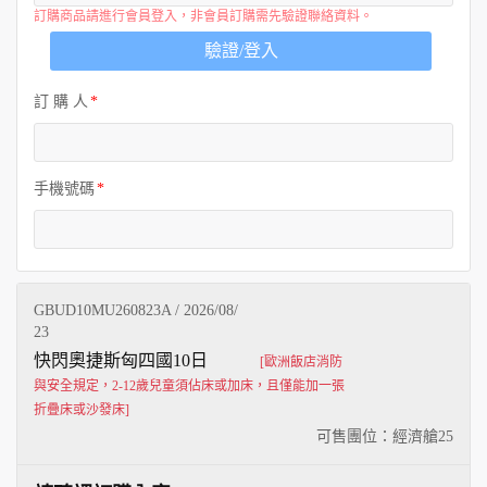
訂購商品請進行會員登入，非會員訂購需先驗證聯絡資料。
驗證/登入
訂 購 人
手機號碼
GBUD10MU260823A / 2026/08/
23
快閃奧捷斯匈四國10日
[歐洲飯店消防
與安全規定，2-12歲兒童須佔床或加床，且僅能加一張
折疊床或沙發床]
可售團位：經濟艙
25