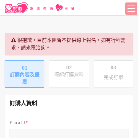
很抱歉，目前本團暫不提供線上報名，如有行程需
求，請來電洽詢。
02
03
01
確認訂購資料
訂購內容及優
完成訂單
惠
訂購人資料
E m a i l