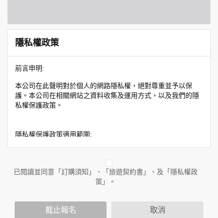
隱私權政策
前言申明:
本公司在此聲明對於個人的網路隱私權，絕對尊重並予以保
護。本公司在相關網站之資料收集及運用方式，以及我們的隱
私權保護政策。
隱私權保護政策適用範圍:
隱私權保護政策內容，包括本公司如何處理在用戶使用網站服
務時收集到的身份識別資料，也包括本公司如何處理在商業合
作與本公司合作時分享的任何身份識別資料。隱私權保護政策
已閱讀並同意「訂購須知」、「旅遊契約書」、及「隱私權政
不適用於本公司以外的公司或網站群，與非本站所僱用或管理
策」。
人員。例如您透過本公司旗下網站上的廣告廠商連結，這些置
放連結的廠商也可能蒐集您個人的資料。對於您主動提供的個
截止報名
取消
人資訊，這些廣告廠商或連結網站有其個別的隱私權保護政