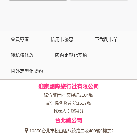
策，其資料處理措施不適用於本公司隱私權保護政策。
您個人在本網站上的聊天室或討論區中任意公開個人資料的行
為，在非經加密的保護下，亦不適用於本公司隱私權保護政
策。
會員專區
信用卡優惠
下載刷卡單
資料的蒐集與使用方式:
為了在本網站提供您最佳的互動性服務，可能會請您提供相關
隱私權條款
國內定型化契約
個人的資料，其範圍如下：
國外定型化契約
本網站在您使用服務信箱、問卷調查等互動性功能時，會保留
您所提供的姓名、電子郵件地址、聯絡方式及使用時間等。
迎家國際旅行社有限公司
於一般瀏覽時，伺服器會自行記錄相關行徑，包括您使用連線
設備的 IP 位址、使用時間、使用的瀏覽器、瀏覽及點選資料記
綜合旅行社 交觀綜2104號
錄等，做為我們增進網站服務的參考依據，此記錄為內部應
品保協會會員 第1517號
用，決不對外公布。
代表人：繆霞芬
為提供精確的服務，我們會將收集的問卷調查內容進行統計與
台北總公司
分析，分析結果之統計數據或說明文字呈現，除供內部研究
外，我們會視需要公佈統計數據及說明文字，但不涉及特定個
10556台北市松山區八德路二段400號6樓之2
人之資料。