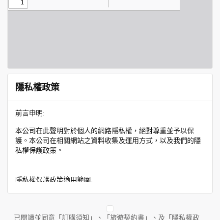
隱私權政策
前言申明:
本公司在此聲明對於個人的網路隱私權，絕對尊重並予以保
護。本公司在相關網站之資料收集及運用方式，以及我們的隱
私權保護政策。
隱私權保護政策適用範圍:
隱私權保護政策內容，包括本公司如何處理在用戶使用網站服
務時收集到的身份識別資料，也包括本公司如何處理在商業合
作與本公司合作時分享的任何身份識別資料。隱私權保護政策
已閱讀並同意「訂購須知」、「旅遊契約書」、及「隱私權政