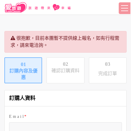
很抱歉，目前本團暫不提供線上報名，如有行程需
求，請來電洽詢。
02
03
01
確認訂購資料
訂購內容及優
完成訂單
惠
訂購人資料
E m a i l