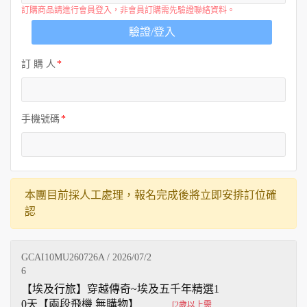
訂購商品請進行會員登入，非會員訂購需先驗證聯絡資料。
驗證/登入
訂 購 人
手機號碼
本團目前採人工處理，報名完成後將立即安排訂位確
認
GCAI10MU260726A / 2026/07/2
6
【埃及行旅】穿越傳奇~埃及五千年精選1
0天【兩段飛機 無購物】
[2歲以上需