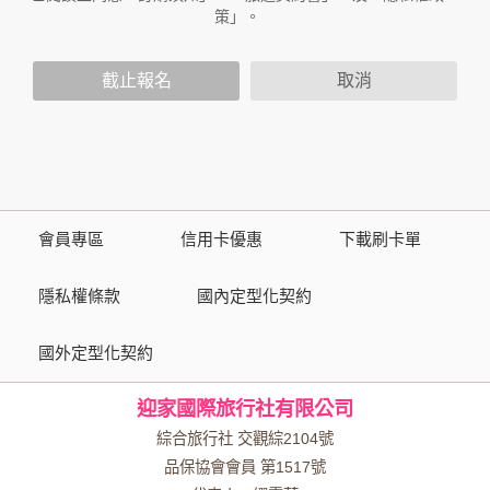
不適用於本公司以外的公司或網站群，與非本站所僱用或管理
策」。
人員。例如您透過本公司旗下網站上的廣告廠商連結，這些置
放連結的廠商也可能蒐集您個人的資料。對於您主動提供的個
截止報名
取消
人資訊，這些廣告廠商或連結網站有其個別的隱私權保護政
策，其資料處理措施不適用於本公司隱私權保護政策。
您個人在本網站上的聊天室或討論區中任意公開個人資料的行
為，在非經加密的保護下，亦不適用於本公司隱私權保護政
策。
會員專區
信用卡優惠
下載刷卡單
資料的蒐集與使用方式:
為了在本網站提供您最佳的互動性服務，可能會請您提供相關
隱私權條款
國內定型化契約
個人的資料，其範圍如下：
國外定型化契約
本網站在您使用服務信箱、問卷調查等互動性功能時，會保留
您所提供的姓名、電子郵件地址、聯絡方式及使用時間等。
迎家國際旅行社有限公司
於一般瀏覽時，伺服器會自行記錄相關行徑，包括您使用連線
設備的 IP 位址、使用時間、使用的瀏覽器、瀏覽及點選資料記
綜合旅行社 交觀綜2104號
錄等，做為我們增進網站服務的參考依據，此記錄為內部應
品保協會會員 第1517號
用，決不對外公布。