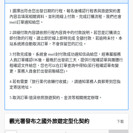
1.選擇出符合您出發日期的行程，報名後確認行程表與旅遊契約書
內容且填寫相關資料，並利用線上付款，完成訂購流程，我們也會
mail訂單通知給您。
2.詳細付款內容請依照行程內容頁中的付款說明。若您是訂購須立
即付款的行程，請立即於線上即時完成 全額付款，若逾時未付，本
站系統將自動取消訂單，不會保留您的訂位。
3.付款完成後，系統會 mail封付款成功通知信函給您，經專屬服務
人員訂單確認OK後，最晚於出發前三天，提供行程確認單與團體行
程確認文件給您，您也可以在訂單查詢中得知(若行程確認單有變
更，業務人員會於出發前聯絡您)。
4.若有需要『旅行業代收轉付收據』，請通知業務人員郵寄到您指
定寄送地址。
5.取消訂單/退貨依照旅遊契約、金流等相關規定辦理。
觀光署發布之國外旅遊定型化契約
下載