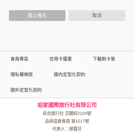
人員。例如您透過本公司旗下網站上的廣告廠商連結，這些置
放連結的廠商也可能蒐集您個人的資料。對於您主動提供的個
截止報名
取消
人資訊，這些廣告廠商或連結網站有其個別的隱私權保護政
策，其資料處理措施不適用於本公司隱私權保護政策。
您個人在本網站上的聊天室或討論區中任意公開個人資料的行
為，在非經加密的保護下，亦不適用於本公司隱私權保護政
策。
會員專區
信用卡優惠
下載刷卡單
資料的蒐集與使用方式:
為了在本網站提供您最佳的互動性服務，可能會請您提供相關
隱私權條款
國內定型化契約
個人的資料，其範圍如下：
國外定型化契約
本網站在您使用服務信箱、問卷調查等互動性功能時，會保留
您所提供的姓名、電子郵件地址、聯絡方式及使用時間等。
迎家國際旅行社有限公司
於一般瀏覽時，伺服器會自行記錄相關行徑，包括您使用連線
設備的 IP 位址、使用時間、使用的瀏覽器、瀏覽及點選資料記
綜合旅行社 交觀綜2104號
錄等，做為我們增進網站服務的參考依據，此記錄為內部應
品保協會會員 第1517號
用，決不對外公布。
代表人：繆霞芬