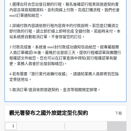
1.選擇出符合您出發日期的行程，報名後確認行程表與旅遊契約書
內容且填寫相關資料，並利用線上付款，完成訂購流程，我們也會
mail訂單通知給您。
2.詳細付款內容請依照行程內容頁中的付款說明。若您是訂購須立
即付款的行程，請立即於線上即時完成 全額付款，若逾時未付，本
站系統將自動取消訂單，不會保留您的訂位。
3.付款完成後，系統會 mail封付款成功通知信函給您，經專屬服務
人員訂單確認OK後，最晚於出發前三天，提供行程確認單與團體行
程確認文件給您，您也可以在訂單查詢中得知(若行程確認單有變
更，業務人員會於出發前聯絡您)。
4.若有需要『旅行業代收轉付收據』，請通知業務人員郵寄到您指
定寄送地址。
5.取消訂單/退貨依照旅遊契約、金流等相關規定辦理。
觀光署發布之國外旅遊定型化契約
下載