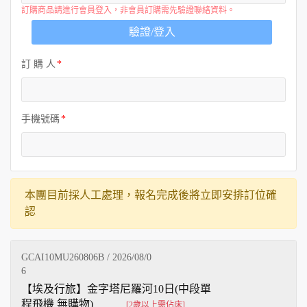
訂購商品請進行會員登入，非會員訂購需先驗證聯絡資料。
驗證/登入
訂 購 人
手機號碼
本團目前採人工處理，報名完成後將立即安排訂位確
認
GCAI10MU260806B / 2026/08/0
6
【埃及行旅】金字塔尼羅河10日(中段單
程飛機 無購物)
[2歲以上需佔床]