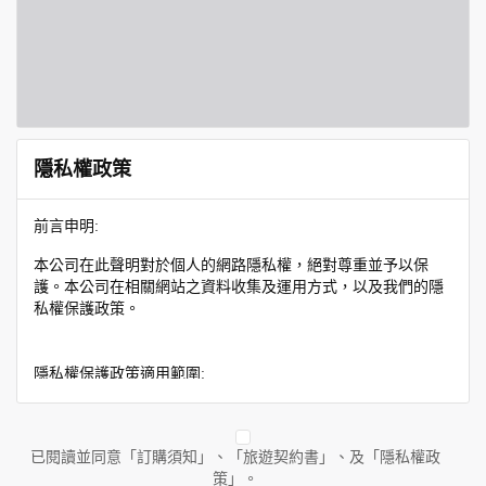
隱私權政策
前言申明:
本公司在此聲明對於個人的網路隱私權，絕對尊重並予以保
護。本公司在相關網站之資料收集及運用方式，以及我們的隱
私權保護政策。
隱私權保護政策適用範圍:
隱私權保護政策內容，包括本公司如何處理在用戶使用網站服
務時收集到的身份識別資料，也包括本公司如何處理在商業合
作與本公司合作時分享的任何身份識別資料。隱私權保護政策
已閱讀並同意「訂購須知」、「旅遊契約書」、及「隱私權政
不適用於本公司以外的公司或網站群，與非本站所僱用或管理
策」。