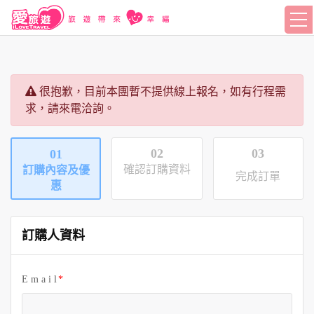
很抱歉，目前本團暫不提供線上報名，如有行程需
求，請來電洽詢。
02
03
01
確認訂購資料
訂購內容及優
完成訂單
惠
訂購人資料
E m a i l