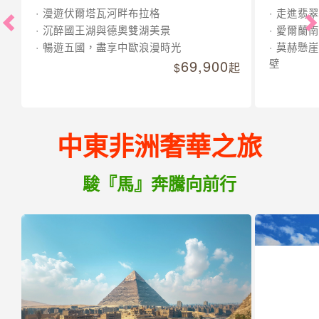
漫遊伏爾塔瓦河畔布拉格
走進翡翠
沉醉國王湖與德奧雙湖美景
愛爾蘭南
暢遊五國，盡享中歐浪漫時光
莫赫懸崖
69,900
壁
起
中東非洲奢華之旅
駿『馬』奔騰向前行