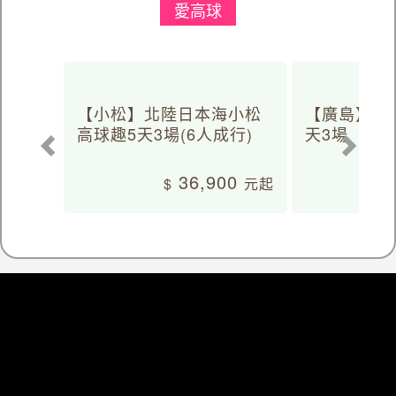
愛高球
【小松】北陸日本海小松
【廣島】日
高球趣5天3場(6人成行)
天3場
36,900