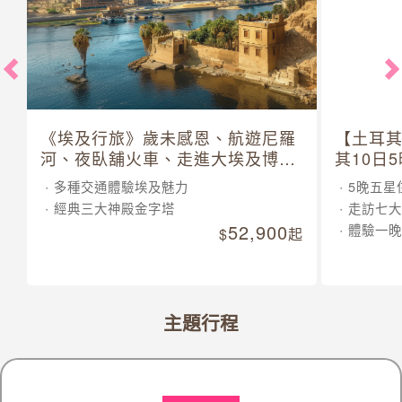
《埃及行旅》歲未感恩、航遊尼羅
【土耳
河、夜臥舖火車、走進大埃及博物
其10日
館 10 日
多種交通體驗埃及魅力
5晚五星
經典三大神殿金字塔
走訪七大
52,900
體驗一晚
起
主題行程