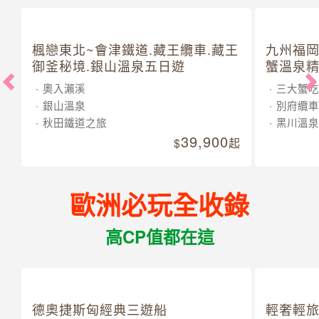
楓戀東北~會津鐵道.藏王纜車.藏王
九州福岡
御釜秘境.銀山溫泉五日遊
蟹溫泉精
奧入瀨溪
三大蟹吃
銀山溫泉
別府纜車
秋田鐵道之旅
黑川溫泉
39,900
起
歐洲必玩全收錄
高CP值都在這
德奧捷斯匈經典三遊船
輕奢輕旅