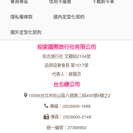
會員專區
信用卡優惠
下載刷卡單
隱私權條款
國內定型化契約
國外定型化契約
迎家國際旅行社有限公司
綜合旅行社 交觀綜2104號
品保協會會員 第1517號
代表人：繆霞芬
台北總公司
10556台北市松山區八德路二段400號6樓之2
專線：(02)6600-1688
傳真：(02)6600-2149
統一編號：27366902