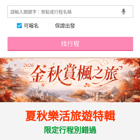
可報名
保證出發
找行程
夏秋樂活旅遊特輯
限定行程別錯過