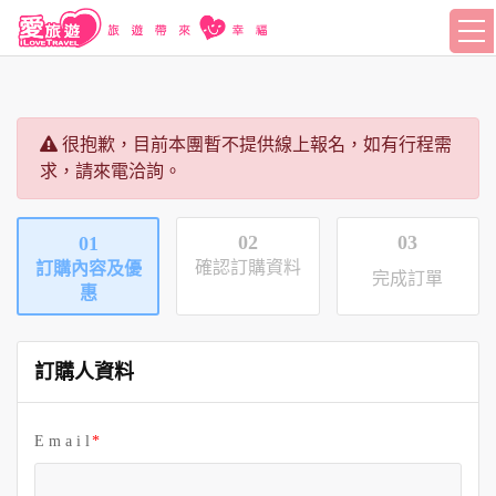
很抱歉，目前本團暫不提供線上報名，如有行程需
求，請來電洽詢。
02
03
01
確認訂購資料
訂購內容及優
完成訂單
惠
訂購人資料
E m a i l