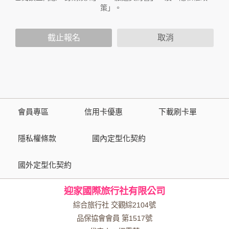
不適用於本公司以外的公司或網站群，與非本站所僱用或管理
策」。
人員。例如您透過本公司旗下網站上的廣告廠商連結，這些置
放連結的廠商也可能蒐集您個人的資料。對於您主動提供的個
截止報名
取消
人資訊，這些廣告廠商或連結網站有其個別的隱私權保護政
策，其資料處理措施不適用於本公司隱私權保護政策。
您個人在本網站上的聊天室或討論區中任意公開個人資料的行
為，在非經加密的保護下，亦不適用於本公司隱私權保護政
策。
會員專區
信用卡優惠
下載刷卡單
資料的蒐集與使用方式:
為了在本網站提供您最佳的互動性服務，可能會請您提供相關
隱私權條款
國內定型化契約
個人的資料，其範圍如下：
國外定型化契約
本網站在您使用服務信箱、問卷調查等互動性功能時，會保留
您所提供的姓名、電子郵件地址、聯絡方式及使用時間等。
迎家國際旅行社有限公司
於一般瀏覽時，伺服器會自行記錄相關行徑，包括您使用連線
設備的 IP 位址、使用時間、使用的瀏覽器、瀏覽及點選資料記
綜合旅行社 交觀綜2104號
錄等，做為我們增進網站服務的參考依據，此記錄為內部應
品保協會會員 第1517號
用，決不對外公布。