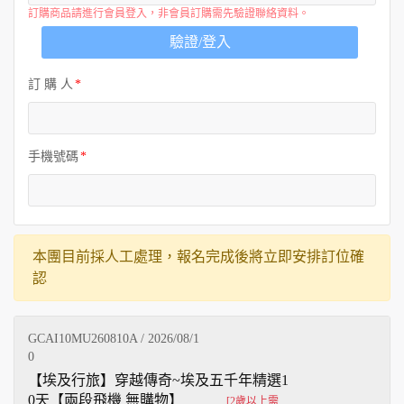
訂購商品請進行會員登入，非會員訂購需先驗證聯絡資料。
驗證/登入
訂 購 人
手機號碼
本團目前採人工處理，報名完成後將立即安排訂位確
認
GCAI10MU260810A / 2026/08/1
0
【埃及行旅】穿越傳奇~埃及五千年精選1
0天【兩段飛機 無購物】
[2歲以上需