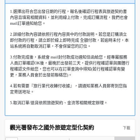
1.選擇出符合您出發日期的行程，報名後確認行程表與旅遊契約書
內容且填寫相關資料，並利用線上付款，完成訂購流程，我們也會
mail訂單通知給您。
2.詳細付款內容請依照行程內容頁中的付款說明。若您是訂購須立
即付款的行程，請立即於線上即時完成 全額付款，若逾時未付，本
站系統將自動取消訂單，不會保留您的訂位。
3.付款完成後，系統會 mail封付款成功通知信函給您，經專屬服務
人員訂單確認OK後，最晚於出發前三天，提供行程確認單與團體行
程確認文件給您，您也可以在訂單查詢中得知(若行程確認單有變
更，業務人員會於出發前聯絡您)。
4.若有需要『旅行業代收轉付收據』，請通知業務人員郵寄到您指
定寄送地址。
5.取消訂單/退貨依照旅遊契約、金流等相關規定辦理。
觀光署發布之國外旅遊定型化契約
下載