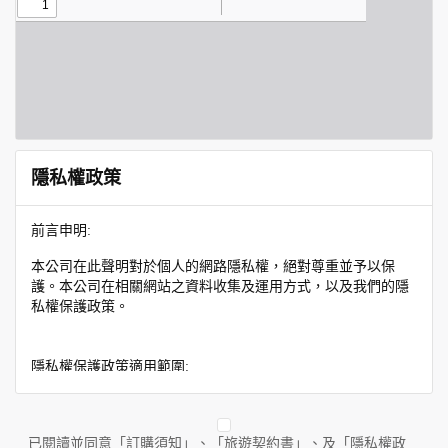
隱私權政策
前言申明:
本公司在此聲明對於個人的網路隱私權，絕對尊重並予以保
護。本公司在相關網站之資料收集及運用方式，以及我們的隱
私權保護政策。
隱私權保護政策適用範圍:
隱私權保護政策內容，包括本公司如何處理在用戶使用網站服
務時收集到的身份識別資料，也包括本公司如何處理在商業合
作與本公司合作時分享的任何身份識別資料。隱私權保護政策
已閱讀並同意「訂購須知」、「旅遊契約書」、及「隱私權政