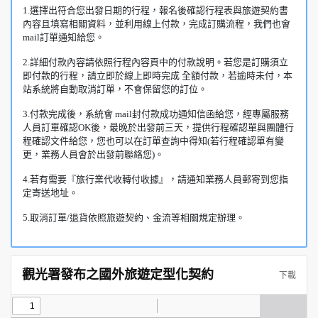
1.選擇出符合您出發日期的行程，報名後確認行程表與旅遊契約書
內容且填寫相關資料，並利用線上付款，完成訂購流程，我們也會
mail訂單通知給您。
2.詳細付款內容請依照行程內容頁中的付款說明。若您是訂購須立
即付款的行程，請立即於線上即時完成 全額付款，若逾時未付，本
站系統將自動取消訂單，不會保留您的訂位。
3.付款完成後，系統會 mail封付款成功通知信函給您，經專屬服務
人員訂單確認OK後，最晚於出發前三天，提供行程確認單與團體行
程確認文件給您，您也可以在訂單查詢中得知(若行程確認單有變
更，業務人員會於出發前聯絡您)。
4.若有需要『旅行業代收轉付收據』，請通知業務人員郵寄到您指
定寄送地址。
5.取消訂單/退貨依照旅遊契約、金流等相關規定辦理。
觀光署發布之國外旅遊定型化契約
下載