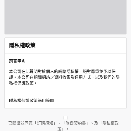
隱私權政策
前言申明:
本公司在此聲明對於個人的網路隱私權，絕對尊重並予以保
護。本公司在相關網站之資料收集及運用方式，以及我們的隱
私權保護政策。
隱私權保護政策適用範圍:
隱私權保護政策內容，包括本公司如何處理在用戶使用網站服
務時收集到的身份識別資料，也包括本公司如何處理在商業合
作與本公司合作時分享的任何身份識別資料。隱私權保護政策
已閱讀並同意「訂購須知」、「旅遊契約書」、及「隱私權政
不適用於本公司以外的公司或網站群，與非本站所僱用或管理
策」。