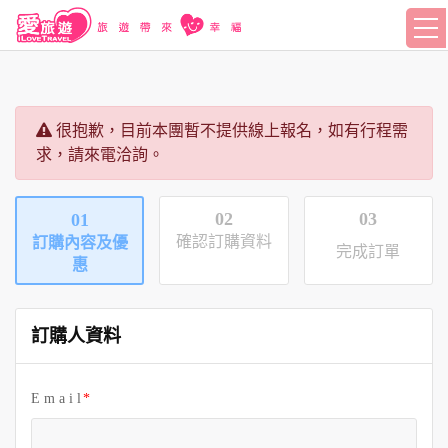
很抱歉，目前本團暫不提供線上報名，如有行程需
求，請來電洽詢。
02
03
01
確認訂購資料
訂購內容及優
完成訂單
惠
訂購人資料
E m a i l