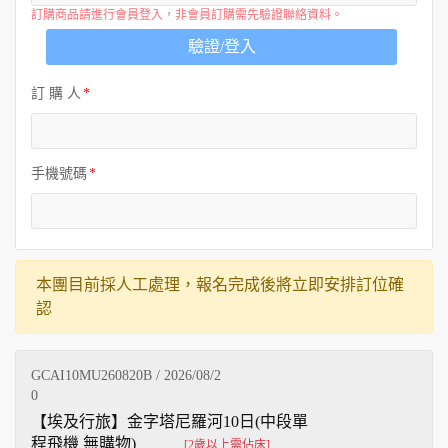
訂購商品請進行會員登入，非會員訂購需先驗證聯絡資料。
驗證/登入
訂 購 人
手機號碼
本團目前採人工處理，報名完成後將立即安排訂位確
認
GCAI10MU260820B / 2026/08/2
0
【埃及行旅】金字塔尼羅河10日(中段單
程飛機 無購物)
[2歲以上需佔床]