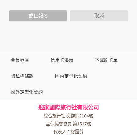
人員。例如您透過本公司旗下網站上的廣告廠商連結，這些置
放連結的廠商也可能蒐集您個人的資料。對於您主動提供的個
截止報名
取消
人資訊，這些廣告廠商或連結網站有其個別的隱私權保護政
策，其資料處理措施不適用於本公司隱私權保護政策。
您個人在本網站上的聊天室或討論區中任意公開個人資料的行
為，在非經加密的保護下，亦不適用於本公司隱私權保護政
策。
會員專區
信用卡優惠
下載刷卡單
資料的蒐集與使用方式:
為了在本網站提供您最佳的互動性服務，可能會請您提供相關
隱私權條款
國內定型化契約
個人的資料，其範圍如下：
國外定型化契約
本網站在您使用服務信箱、問卷調查等互動性功能時，會保留
您所提供的姓名、電子郵件地址、聯絡方式及使用時間等。
迎家國際旅行社有限公司
於一般瀏覽時，伺服器會自行記錄相關行徑，包括您使用連線
設備的 IP 位址、使用時間、使用的瀏覽器、瀏覽及點選資料記
綜合旅行社 交觀綜2104號
錄等，做為我們增進網站服務的參考依據，此記錄為內部應
品保協會會員 第1517號
用，決不對外公布。
代表人：繆霞芬