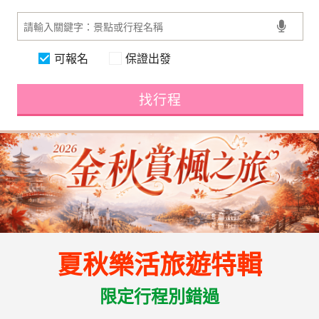
可報名
保證出發
找行程
夏秋樂活旅遊特輯
限定行程別錯過