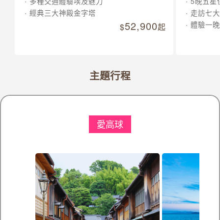
多種交通體驗埃及魅力
5晚五星
經典三大神殿金字塔
走訪七大
52,900
體驗一晚
起
主題行程
愛高球