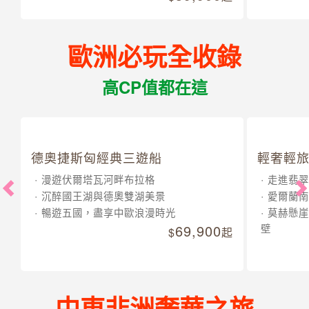
歐洲必玩全收錄
高CP值都在這
德奧捷斯匈經典三遊船
輕奢輕旅
漫遊伏爾塔瓦河畔布拉格
走進翡翠
沉醉國王湖與德奧雙湖美景
愛爾蘭南
暢遊五國，盡享中歐浪漫時光
莫赫懸崖
69,900
壁
起
中東非洲奢華之旅