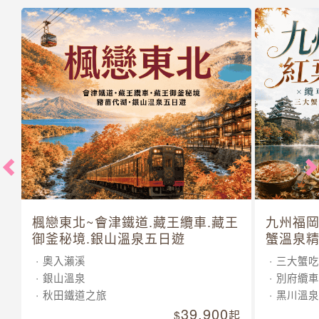
楓戀東北~會津鐵道.藏王纜車.藏王
九州福岡
御釜秘境.銀山溫泉五日遊
蟹溫泉精
奧入瀨溪
三大蟹吃
銀山溫泉
別府纜車
秋田鐵道之旅
黑川溫泉
39,900
起