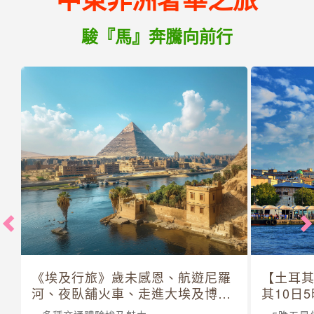
駿『馬』奔騰向前行
《埃及行旅》歲未感恩、航遊尼羅
【土耳
河、夜臥舖火車、走進大埃及博物
其10日
館 10 日