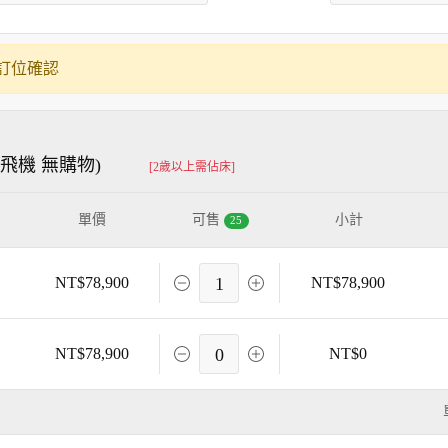
訂位確認
飛機 無購物)
[2歲以上需佔床]
單價
可售
小計
25
NT$78,900
1
NT$78,900
NT$78,900
0
NT$0