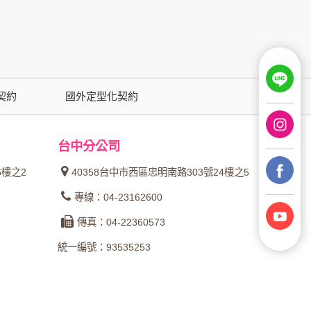
用時間等。
覽及點選資料記錄等，做為我們增進網站服務的
契約
國外定型化契約
供內部研究外，我們會視需要公佈統計數據及說
台中分公司
之其他用途。
6樓之2
40358台中市西區忠明南路303號24樓之5
站也可以從商業夥伴處取得個人資料。
專線：04-23162600
等相關資料，當您註冊成功，並登入使用我們的
傳真：04-22360573
期、性別、行業等相關資料，當您註冊成功，並
統一編號：93535253
、使用時間、使用的瀏覽器、瀏覽及點選資料紀
告知您的個人資料，否則本網站不會也無法將此
您主動提供的個人資訊，這些廣告廠商、或連結