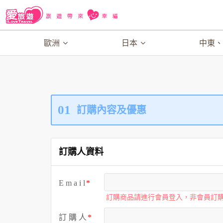
歐洲
日本
中東
01
訂購內容及優惠
訂購人資料
E m a i l
訂購商品請進行會員登入，非會員訂
訂 購 人