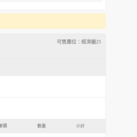
可售團位：經濟艙
25
單價
數量
小計