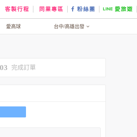
客製行程
同業專區
粉絲團
愛旅遊
愛高球
台中/高雄出發
03
完成訂單