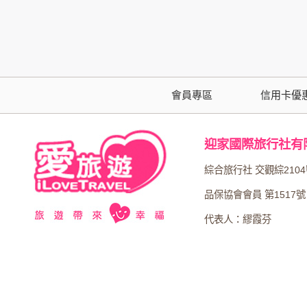
為了在本網站提供您最佳的互動性服務，可能
本網站在您使用服務信箱、問卷調查等互動性
於一般瀏覽時，伺服器會自行記錄相關行徑，包
參考依據，此記錄為內部應用，決不對外公布
會員專區
信用卡優
為提供精確的服務，我們會將收集的問卷調查
明文字，但不涉及特定個人之資料。
迎家國際旅行社有
除非取得您的同意或其他法令之特別規定，本
綜合旅行社 交觀綜210
在您於本網站註冊帳號、使用本網站相關產品
品保協會會員 第1517號
當客戶在本網站註冊時，我們會取得您的姓名
代表人：繆霞芬
服務後，我們即取得您的資料。註冊時，本網
登入使用我們的服務後，本網站即取得您的資
其他除了上述，會保留您在上網瀏覽或查詢時，
錄等。本網站會對個別連線者的瀏覽器予以標
項記錄和您對應。請您注意，在本網站網刊登