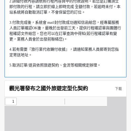
2.詳細付款內容請依照行程內容頁中的付款說明。若您是訂購須立
即付款的行程，請立即於線上即時完成 全額付款，若逾時未付，本
站系統將自動取消訂單，不會保留您的訂位。
3.付款完成後，系統會 mail封付款成功通知信函給您，經專屬服務
人員訂單確認OK後，最晚於出發前三天，提供行程確認單與團體行
程確認文件給您，您也可以在訂單查詢中得知(若行程確認單有變
更，業務人員會於出發前聯絡您)。
4.若有需要『旅行業代收轉付收據』，請通知業務人員郵寄到您指
定寄送地址。
5.取消訂單/退貨依照旅遊契約、金流等相關規定辦理。
觀光署發布之國外旅遊定型化契約
下載