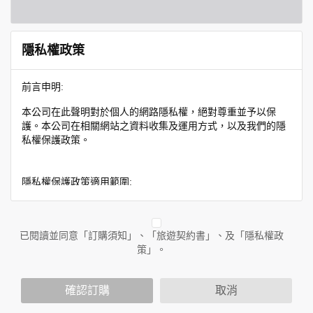
隱私權政策
前言申明:
本公司在此聲明對於個人的網路隱私權，絕對尊重並予以保
護。本公司在相關網站之資料收集及運用方式，以及我們的隱
私權保護政策。
隱私權保護政策適用範圍:
隱私權保護政策內容，包括本公司如何處理在用戶使用網站服
務時收集到的身份識別資料，也包括本公司如何處理在商業合
作與本公司合作時分享的任何身份識別資料。隱私權保護政策
已閱讀並同意「訂購須知」、「旅遊契約書」、及「隱私權政
不適用於本公司以外的公司或網站群，與非本站所僱用或管理
策」。
人員。例如您透過本公司旗下網站上的廣告廠商連結，這些置
放連結的廠商也可能蒐集您個人的資料。對於您主動提供的個
確認訂購
取消
人資訊，這些廣告廠商或連結網站有其個別的隱私權保護政
策，其資料處理措施不適用於本公司隱私權保護政策。