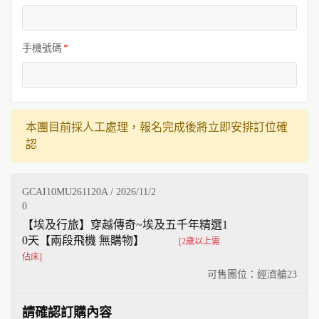
手機號碼
本團目前採人工處理，報名完成後將立即安排訂位確
認
GCAI10MU261120A / 2026/11/2
0
【埃及行旅】穿越傳奇~埃及五千年精選1
0天【兩段飛機 無購物】
[2歲以上需
佔床]
可售團位：經濟艙
23
請確認訂購內容