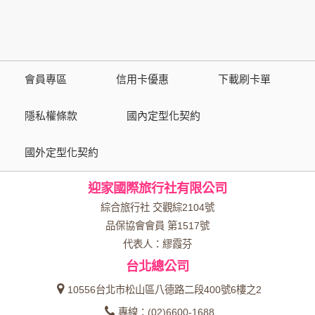
您個人在本網站上的聊天室或討論區中任意公開個人資料的行
為，在非經加密的保護下，亦不適用於本公司隱私權保護政
策。
會員專區
信用卡優惠
下載刷卡單
資料的蒐集與使用方式:
為了在本網站提供您最佳的互動性服務，可能會請您提供相關
隱私權條款
國內定型化契約
個人的資料，其範圍如下：
國外定型化契約
本網站在您使用服務信箱、問卷調查等互動性功能時，會保留
您所提供的姓名、電子郵件地址、聯絡方式及使用時間等。
迎家國際旅行社有限公司
於一般瀏覽時，伺服器會自行記錄相關行徑，包括您使用連線
設備的 IP 位址、使用時間、使用的瀏覽器、瀏覽及點選資料記
綜合旅行社 交觀綜2104號
錄等，做為我們增進網站服務的參考依據，此記錄為內部應
品保協會會員 第1517號
用，決不對外公布。
代表人：繆霞芬
為提供精確的服務，我們會將收集的問卷調查內容進行統計與
台北總公司
分析，分析結果之統計數據或說明文字呈現，除供內部研究
外，我們會視需要公佈統計數據及說明文字，但不涉及特定個
10556台北市松山區八德路二段400號6樓之2
人之資料。
專線：(02)6600-1688