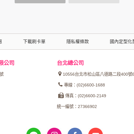
會請您提供相關個人的資料，其範圍如下：
功能時，會保留您所提供的姓名、電子郵件地址、聯絡方式及使
括您使用連線設備的 IP 位址、使用時間、使用的瀏覽器、瀏
。
惠
下載刷卡單
隱私權條款
國內定型化
內容進行統計與分析，分析結果之統計數據或說明文字呈現，除
限公司
台北總公司
網站絕不會將您的個人資料揭露予第三人或使用於蒐集目的以外
4號
10556台北市松山區八德路二段400號
、服務、活動或贈獎時，本網站會收集您的個人識別資料，本網
專線：(02)6600-1688
、電話、住址、身份證字號、電子郵件、出生日期、性別、行業
傳真：(02)6600-2149
站取得您的姓名、電話、住址、身份證字號、電子郵件、出生日
料。
統一編號：27366902
伺服器自行產生的相關記錄，包括您使用連線設備的 IP 位址
示，歸納使用者瀏覽器在本網站內部所瀏覽的網頁，除非您願意
廣告之廠商，或與連結本網站，也可能蒐集您個人的資料。對於