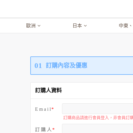
歐洲
日本
中東
01
訂購內容及優惠
訂購人資料
E m a i l
訂購商品請進行會員登入，非會員訂
訂 購 人