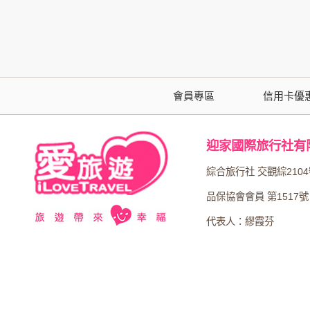
為了在本網站提供您最佳的互動性服務，可能
本網站在您使用服務信箱、問卷調查等互動性
於一般瀏覽時，伺服器會自行記錄相關行徑，包
參考依據，此記錄為內部應用，決不對外公布
會員專區
信用卡優
為提供精確的服務，我們會將收集的問卷調查
明文字，但不涉及特定個人之資料。
迎家國際旅行社有
除非取得您的同意或其他法令之特別規定，本
綜合旅行社 交觀綜210
在您於本網站註冊帳號、使用本網站相關產品
品保協會會員 第1517號
當客戶在本網站註冊時，我們會取得您的姓名
代表人：繆霞芬
服務後，我們即取得您的資料。註冊時，本網
登入使用我們的服務後，本網站即取得您的資
其他除了上述，會保留您在上網瀏覽或查詢時，
錄等。本網站會對個別連線者的瀏覽器予以標
項記錄和您對應。請您注意，在本網站網刊登