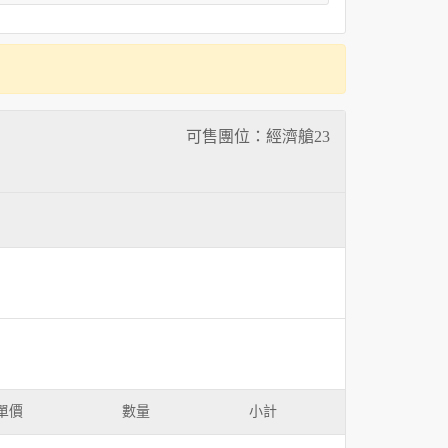
可售團位：經濟艙
23
單價
數量
小計