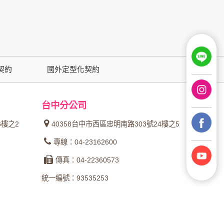
用時間等。
覽及點選資料記錄等，做為我們增進網站服務的
契約
國外定型化契約
供內部研究外，我們會視需要公佈統計數據及說
台中分公司
之其他用途。
6樓之2
40358台中市西區忠明南路303號24樓之5
站也可以從商業夥伴處取得個人資料。
專線：04-23162600
等相關資料，當您註冊成功，並登入使用我們的
傳真：04-22360573
期、性別、行業等相關資料，當您註冊成功，並
統一編號：93535253
、使用時間、使用的瀏覽器、瀏覽及點選資料紀
告知您的個人資料，否則本網站不會也無法將此
您主動提供的個人資訊，這些廣告廠商、或連結