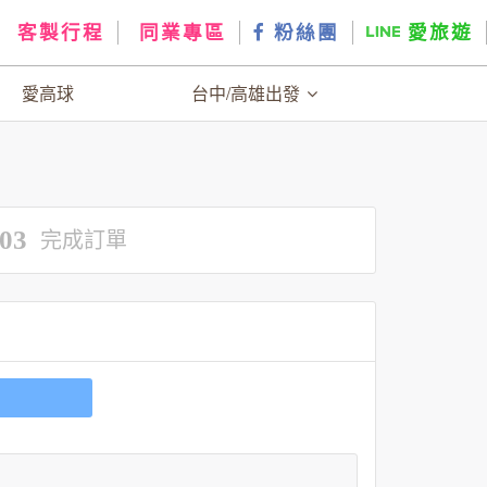
客製行程
同業專區
粉絲團
愛旅遊
愛高球
台中/高雄出發
03
完成訂單