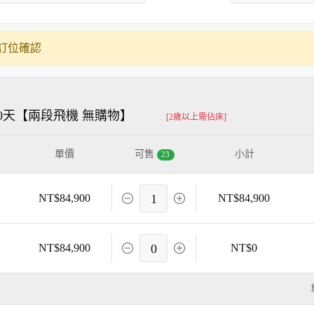
訂位確認
0天【兩段飛機 無購物】
[2歲以上需佔床]
單價
可售
小計
23
NT$84,900
1
NT$84,900
NT$84,900
0
NT$0