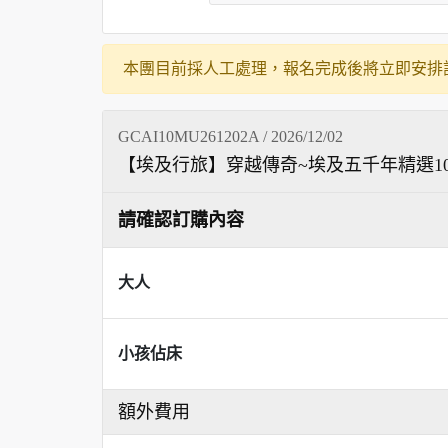
本團目前採人工處理，報名完成後將立即安排
GCAI10MU261202A / 2026/12/02
【埃及行旅】穿越傳奇~埃及五千年精選1
請確認訂購內容
大人
小孩佔床
額外費用