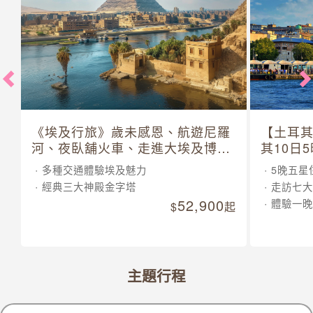
《埃及行旅》歲未感恩、航遊尼羅
【土耳
河、夜臥舖火車、走進大埃及博物
其10日
館 10 日
多種交通體驗埃及魅力
5晚五星
經典三大神殿金字塔
走訪七大
52,900
體驗一晚
起
主題行程