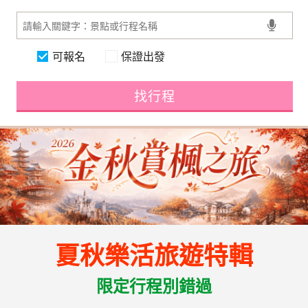
可報名
保證出發
找行程
夏秋樂活旅遊特輯
限定行程別錯過