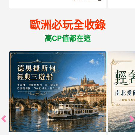
歐洲必玩全收錄
高CP值都在這