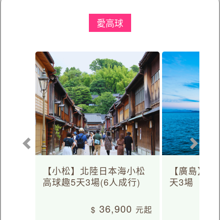
愛高球
【小松】北陸日本海小松
【廣島】日
高球趣5天3場(6人成行)
天3場
36,900