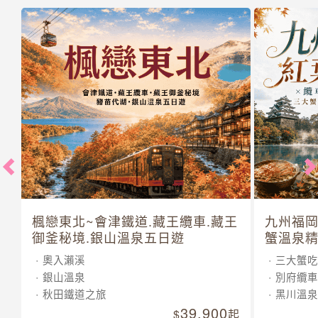
楓戀東北~會津鐵道.藏王纜車.藏王
九州福岡
御釜秘境.銀山溫泉五日遊
蟹溫泉精
奧入瀨溪
三大蟹吃
銀山溫泉
別府纜車
秋田鐵道之旅
黑川溫泉
39,900
起