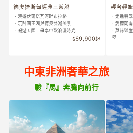
德奧捷斯匈經典三遊船
輕奢輕旅
漫遊伏爾塔瓦河畔布拉格
走進翡翠
沉醉國王湖與德奧雙湖美景
愛爾蘭南
暢遊五國，盡享中歐浪漫時光
莫赫懸崖
69,900
壁
起
中東非洲奢華之旅
駿『馬』奔騰向前行