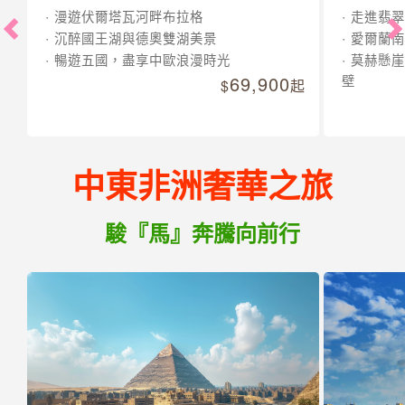
漫遊伏爾塔瓦河畔布拉格
走進翡翠
沉醉國王湖與德奧雙湖美景
愛爾蘭南
暢遊五國，盡享中歐浪漫時光
莫赫懸崖
69,900
壁
起
中東非洲奢華之旅
駿『馬』奔騰向前行