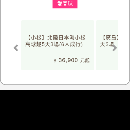
愛高球
【小松】北陸日本海小松
【廣島】日
高球趣5天3場(6人成行)
天3場
36,900