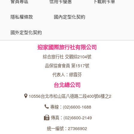
會員專區
信用卡優惠
下載刷卡單
隱私權條款
國內定型化契約
國外定型化契約
迎家國際旅行社有限公司
綜合旅行社 交觀綜2104號
品保協會會員 第1517號
代表人：繆霞芬
台北總公司
10556台北市松山區八德路二段400號6樓之2
專線：(02)6600-1688
傳真：(02)6600-2149
統一編號：27366902