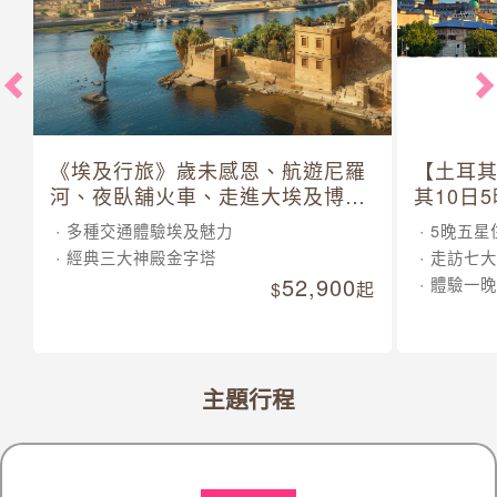
《埃及行旅》歲未感恩、航遊尼羅
【土耳
河、夜臥舖火車、走進大埃及博物
其10日
館 10 日
多種交通體驗埃及魅力
5晚五星
經典三大神殿金字塔
走訪七大
52,900
體驗一晚
起
主題行程