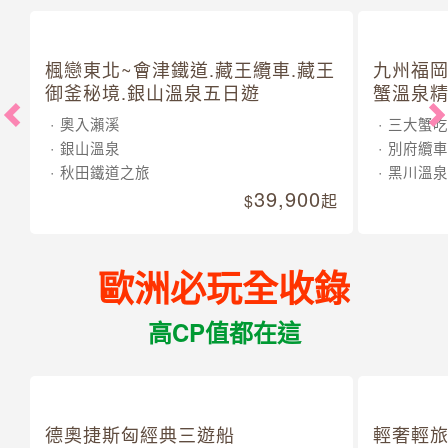
楓戀東北~會津鐵道.藏王纜車.藏王
九州福岡
御釜秘境.銀山溫泉五日遊
蟹溫泉精
奧入瀨溪
三大蟹吃
銀山溫泉
別府纜車
秋田鐵道之旅
黑川溫泉
39,900
起
歐洲必玩全收錄
高CP值都在這
德奧捷斯匈經典三遊船
輕奢輕旅