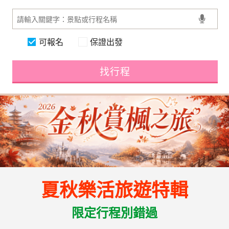
可報名
保證出發
找行程
夏秋樂活旅遊特輯
限定行程別錯過