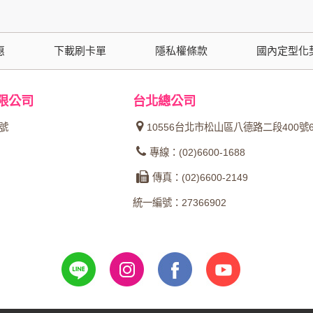
功能時，會保留您所提供的姓名、電子郵件地址、聯絡方式及使
括您使用連線設備的 IP 位址、使用時間、使用的瀏覽器、瀏
。
惠
下載刷卡單
隱私權條款
國內定型化
內容進行統計與分析，分析結果之統計數據或說明文字呈現，除
限公司
台北總公司
網站絕不會將您的個人資料揭露予第三人或使用於蒐集目的以外
4號
10556台北市松山區八德路二段400號
、服務、活動或贈獎時，本網站會收集您的個人識別資料，本網
專線：(02)6600-1688
、電話、住址、身份證字號、電子郵件、出生日期、性別、行業
傳真：(02)6600-2149
站取得您的姓名、電話、住址、身份證字號、電子郵件、出生日
料。
統一編號：27366902
伺服器自行產生的相關記錄，包括您使用連線設備的 IP 位址
示，歸納使用者瀏覽器在本網站內部所瀏覽的網頁，除非您願意
廣告之廠商，或與連結本網站，也可能蒐集您個人的資料。對於
施不適用本網站隱私權保護政策，本公司不負任何連帶責任。
傳送商業性資料或電子郵件給您。本公司除了在該資料或電子郵
郵件的方法及說明。