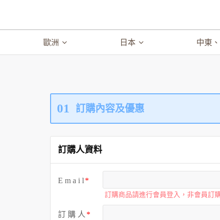
歐洲
日本
中東
01
訂購內容及優惠
訂購人資料
E m a i l
訂購商品請進行會員登入，非會員訂
訂 購 人