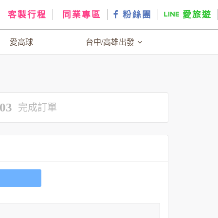
客製行程
同業專區
粉絲團
愛旅遊
愛高球
台中/高雄出發
03
完成訂單