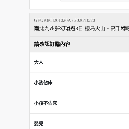
GFUK8CI261020A / 2026/10/20
南北九州夢幻環遊8日 櫻島火山・高千穗
請確認訂購內容
大人
小孩佔床
小孩不佔床
嬰兒