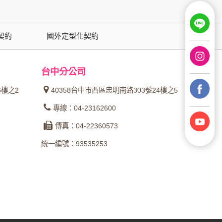
用時間等。
覽及點選資料記錄等，做為我們增進網站服務的
契約
國外定型化契約
供內部研究外，我們會視需要公佈統計數據及說
台中分公司
之其他用途。
6樓之2
40358台中市西區忠明南路303號24樓之5
站也可以從商業夥伴處取得個人資料。
專線：04-23162600
等相關資料，當您註冊成功，並登入使用我們的
傳真：04-22360573
期、性別、行業等相關資料，當您註冊成功，並
統一編號：93535253
、使用時間、使用的瀏覽器、瀏覽及點選資料紀
告知您的個人資料，否則本網站不會也無法將此
您主動提供的個人資訊，這些廣告廠商、或連結
件上註明是由本公司發送，也會在該資料或電子