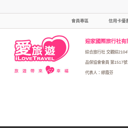
本網站在您使用服務信箱、問卷調查等互動性
於一般瀏覽時，伺服器會自行記錄相關行徑，包
參考依據，此記錄為內部應用，決不對外公布
會員專區
信用卡優
為提供精確的服務，我們會將收集的問卷調查
明文字，但不涉及特定個人之資料。
迎家國際旅行社有
除非取得您的同意或其他法令之特別規定，本
綜合旅行社 交觀綜210
在您於本網站註冊帳號、使用本網站相關產品
品保協會會員 第1517號
當客戶在本網站註冊時，我們會取得您的姓名
代表人：繆霞芬
服務後，我們即取得您的資料。註冊時，本網
登入使用我們的服務後，本網站即取得您的資
其他除了上述，會保留您在上網瀏覽或查詢時，
錄等。本網站會對個別連線者的瀏覽器予以標
項記錄和您對應。請您注意，在本網站網刊登
網站有其個別的私權保護政策，其資料處理措
本網站將在事前或註冊登錄取得您的同意後，
郵件上提供您能隨時停止接收這些資料或電子