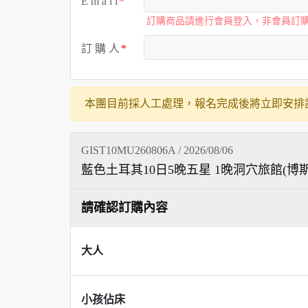
E m a i l
訂購商品請進行會員登入，非會員訂
訂 購 人
本團目前採人工處理，報名完成後將立即安排
GIST10MU260806A / 2026/08/06
藍色土耳其10日5晚五星 1晚洞穴旅館(
請確認訂購內容
大人
小孩佔床