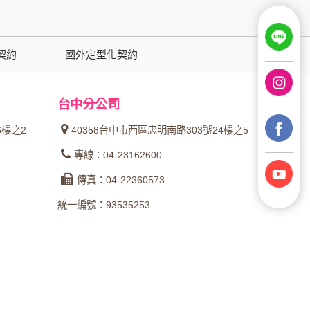
用時間等。
覽及點選資料記錄等，做為我們增進網站服務的
契約
國外定型化契約
供內部研究外，我們會視需要公佈統計數據及說
台中分公司
之其他用途。
6樓之2
40358台中市西區忠明南路303號24樓之5
站也可以從商業夥伴處取得個人資料。
專線：04-23162600
等相關資料，當您註冊成功，並登入使用我們的
傳真：04-22360573
期、性別、行業等相關資料，當您註冊成功，並
統一編號：93535253
、使用時間、使用的瀏覽器、瀏覽及點選資料紀
告知您的個人資料，否則本網站不會也無法將此
您主動提供的個人資訊，這些廣告廠商、或連結
件上註明是由本公司發送，也會在該資料或電子