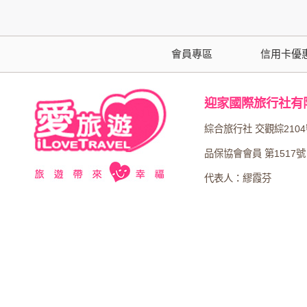
本網站在您使用服務信箱、問卷調查等互動性
於一般瀏覽時，伺服器會自行記錄相關行徑，包
參考依據，此記錄為內部應用，決不對外公布
會員專區
信用卡優
為提供精確的服務，我們會將收集的問卷調查
明文字，但不涉及特定個人之資料。
迎家國際旅行社有
除非取得您的同意或其他法令之特別規定，本
綜合旅行社 交觀綜210
在您於本網站註冊帳號、使用本網站相關產品
品保協會會員 第1517號
當客戶在本網站註冊時，我們會取得您的姓名
代表人：繆霞芬
服務後，我們即取得您的資料。註冊時，本網
登入使用我們的服務後，本網站即取得您的資
其他除了上述，會保留您在上網瀏覽或查詢時，
錄等。本網站會對個別連線者的瀏覽器予以標
項記錄和您對應。請您注意，在本網站網刊登
網站有其個別的私權保護政策，其資料處理措
本網站將在事前或註冊登錄取得您的同意後，