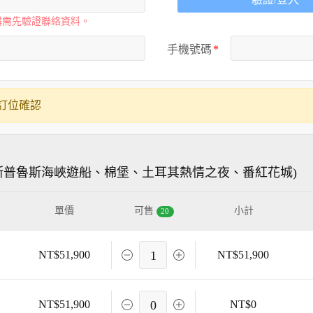
購需先驗證聯絡資料。
手機號碼
訂位確認
博斯普魯斯海峽遊船、棉堡、土耳其熱情之夜、番紅花城)
單價
可售
小計
20
NT$51,900
1
NT$51,900
NT$51,900
0
NT$0