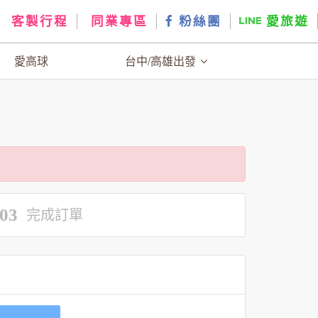
客製行程
同業專區
粉絲團
愛旅遊
愛高球
台中/高雄出發
03
完成訂單