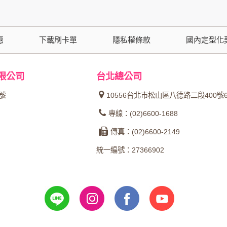
功能時，會保留您所提供的姓名、電子郵件地址、聯絡方式及使
括您使用連線設備的 IP 位址、使用時間、使用的瀏覽器、瀏
。
惠
下載刷卡單
隱私權條款
國內定型化
內容進行統計與分析，分析結果之統計數據或說明文字呈現，除
限公司
台北總公司
網站絕不會將您的個人資料揭露予第三人或使用於蒐集目的以外
4號
10556台北市松山區八德路二段400號
、服務、活動或贈獎時，本網站會收集您的個人識別資料，本網
專線：(02)6600-1688
、電話、住址、身份證字號、電子郵件、出生日期、性別、行業
傳真：(02)6600-2149
站取得您的姓名、電話、住址、身份證字號、電子郵件、出生日
料。
統一編號：27366902
伺服器自行產生的相關記錄，包括您使用連線設備的 IP 位址
示，歸納使用者瀏覽器在本網站內部所瀏覽的網頁，除非您願意
廣告之廠商，或與連結本網站，也可能蒐集您個人的資料。對於
施不適用本網站隱私權保護政策，本公司不負任何連帶責任。
傳送商業性資料或電子郵件給您。本公司除了在該資料或電子郵