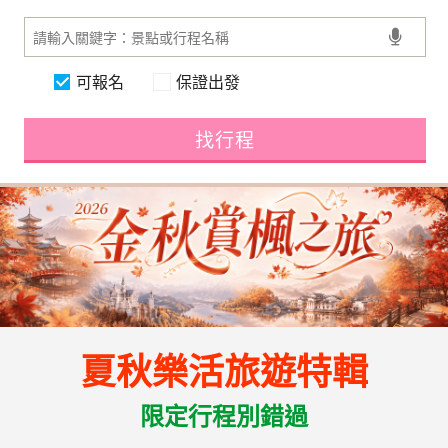
可報名
保證出發
找行程
夏秋樂活旅遊特輯
限定行程別錯過