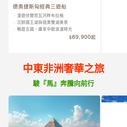
德奧捷斯匈經典三遊船
漫遊伏爾塔瓦河畔布拉格
沉醉國王湖與德奧雙湖美景
暢遊五國，盡享中歐浪漫時光
69,900
起
中東非洲奢華之旅
駿『馬』奔騰向前行