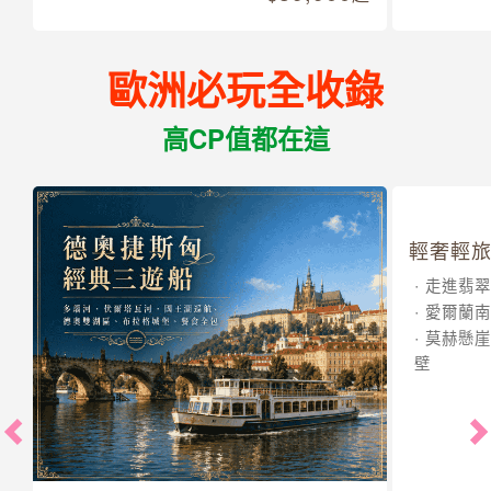
歐洲必玩全收錄
高CP值都在這
輕奢輕旅
走進翡翠
愛爾蘭南
莫赫懸崖
壁