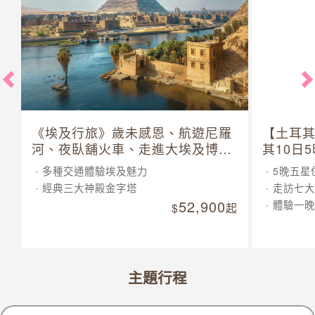
《埃及行旅》歲未感恩、航遊尼羅
【土耳
河、夜臥舖火車、走進大埃及博物
其10日
館 10 日
多種交通體驗埃及魅力
5晚五星
經典三大神殿金字塔
走訪七大
52,900
體驗一晚
起
主題行程