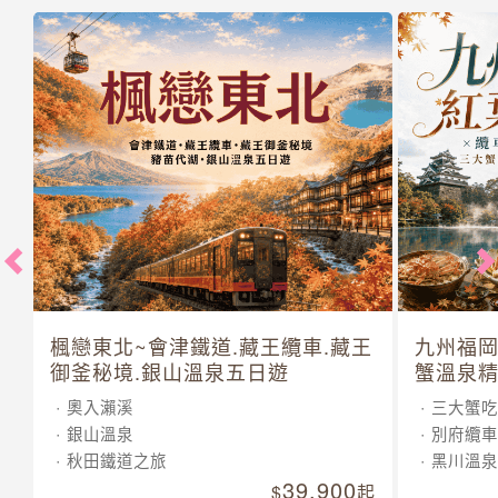
楓戀東北~會津鐵道.藏王纜車.藏王
九州福岡
御釜秘境.銀山溫泉五日遊
蟹溫泉精
奧入瀨溪
三大蟹吃
銀山溫泉
別府纜車
秋田鐵道之旅
黑川溫泉
39,900
起