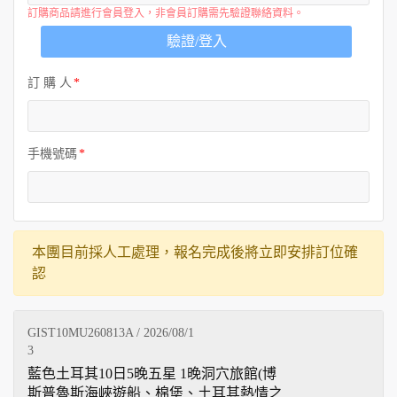
訂購商品請進行會員登入，非會員訂購需先驗證聯絡資料。
驗證/登入
訂 購 人
手機號碼
本團目前採人工處理，報名完成後將立即安排訂位確
認
GIST10MU260813A / 2026/08/1
3
藍色土耳其10日5晚五星 1晚洞穴旅館(博
斯普魯斯海峽遊船、棉堡、土耳其熱情之