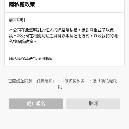
隱私權政策
前言申明:
本公司在此聲明對於個人的網路隱私權，絕對尊重並予以保
護。本公司在相關網站之資料收集及運用方式，以及我們的隱
私權保護政策。
隱私權保護政策適用範圍:
隱私權保護政策內容，包括本公司如何處理在用戶使用網站服
務時收集到的身份識別資料，也包括本公司如何處理在商業合
作與本公司合作時分享的任何身份識別資料。隱私權保護政策
已閱讀並同意「訂購須知」、「旅遊契約書」、及「隱私權政
不適用於本公司以外的公司或網站群，與非本站所僱用或管理
策」。
人員。例如您透過本公司旗下網站上的廣告廠商連結，這些置
放連結的廠商也可能蒐集您個人的資料。對於您主動提供的個
截止報名
取消
人資訊，這些廣告廠商或連結網站有其個別的隱私權保護政
策，其資料處理措施不適用於本公司隱私權保護政策。
您個人在本網站上的聊天室或討論區中任意公開個人資料的行
為，在非經加密的保護下，亦不適用於本公司隱私權保護政