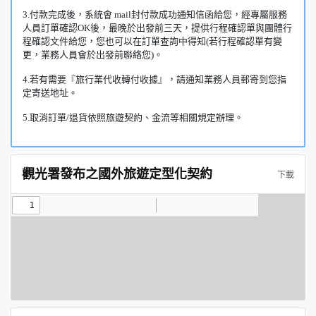
3.付款完成後，系統會 mail封付款成功通知信函給您，經專屬服務
人員訂單確認OK後，最晚於出發前三天，提供行程確認單與團體行
程確認文件給您，您也可以在訂單查詢中得知(若行程確認單有變
更，業務人員會於出發前聯絡您)。
4.若有需要『旅行業代收轉付收據』，請通知業務人員郵寄到您指
定寄送地址。
5.取消訂單/退貨依照旅遊契約、金流等相關規定辦理。
觀光署發布之國外旅遊定型化契約
下載