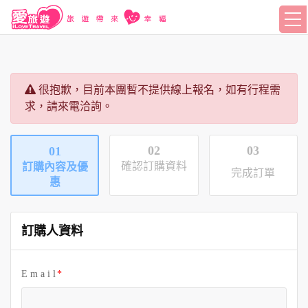
很抱歉，目前本團暫不提供線上報名，如有行程需
求，請來電洽詢。
02
03
01
確認訂購資料
訂購內容及優
完成訂單
惠
訂購人資料
E m a i l