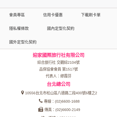
策。
會員專區
信用卡優惠
下載刷卡單
資料的蒐集與使用方式:
為了在本網站提供您最佳的互動性服務，可能會請您提供相關
隱私權條款
國內定型化契約
個人的資料，其範圍如下：
國外定型化契約
本網站在您使用服務信箱、問卷調查等互動性功能時，會保留
您所提供的姓名、電子郵件地址、聯絡方式及使用時間等。
迎家國際旅行社有限公司
於一般瀏覽時，伺服器會自行記錄相關行徑，包括您使用連線
設備的 IP 位址、使用時間、使用的瀏覽器、瀏覽及點選資料記
綜合旅行社 交觀綜2104號
錄等，做為我們增進網站服務的參考依據，此記錄為內部應
品保協會會員 第1517號
用，決不對外公布。
代表人：繆霞芬
為提供精確的服務，我們會將收集的問卷調查內容進行統計與
台北總公司
分析，分析結果之統計數據或說明文字呈現，除供內部研究
外，我們會視需要公佈統計數據及說明文字，但不涉及特定個
10556台北市松山區八德路二段400號6樓之2
人之資料。
專線：(02)6600-1688
除非取得您的同意或其他法令之特別規定，本網站絕不會將您
傳真：(02)6600-2149
的個人資料揭露予第三人或使用於蒐集目的以外之其他用途。