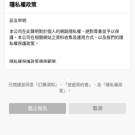
隱私權政策
前言申明:
本公司在此聲明對於個人的網路隱私權，絕對尊重並予以保
護。本公司在相關網站之資料收集及運用方式，以及我們的隱
私權保護政策。
隱私權保護政策適用範圍:
隱私權保護政策內容，包括本公司如何處理在用戶使用網站服
務時收集到的身份識別資料，也包括本公司如何處理在商業合
作與本公司合作時分享的任何身份識別資料。隱私權保護政策
已閱讀並同意「訂購須知」、「旅遊契約書」、及「隱私權政
不適用於本公司以外的公司或網站群，與非本站所僱用或管理
策」。
人員。例如您透過本公司旗下網站上的廣告廠商連結，這些置
放連結的廠商也可能蒐集您個人的資料。對於您主動提供的個
截止報名
取消
人資訊，這些廣告廠商或連結網站有其個別的隱私權保護政
策，其資料處理措施不適用於本公司隱私權保護政策。
您個人在本網站上的聊天室或討論區中任意公開個人資料的行
為，在非經加密的保護下，亦不適用於本公司隱私權保護政