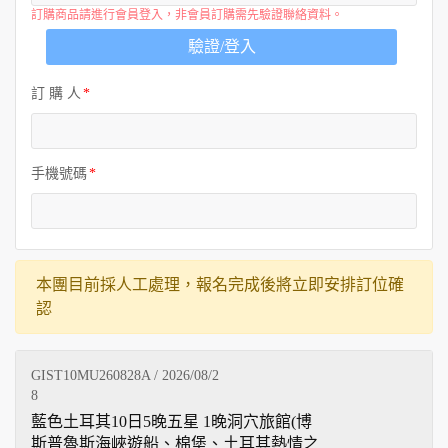
訂購商品請進行會員登入，非會員訂購需先驗證聯絡資料。
驗證/登入
訂 購 人
手機號碼
本團目前採人工處理，報名完成後將立即安排訂位確
認
GIST10MU260828A / 2026/08/2
8
藍色土耳其10日5晚五星 1晚洞穴旅館(博
斯普魯斯海峽遊船、棉堡、土耳其熱情之