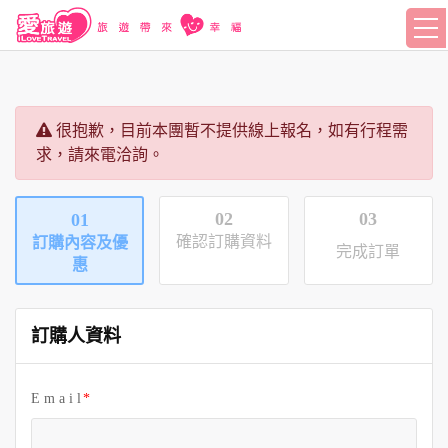
很抱歉，目前本團暫不提供線上報名，如有行程需
求，請來電洽詢。
02
03
01
確認訂購資料
訂購內容及優
完成訂單
惠
訂購人資料
E m a i l