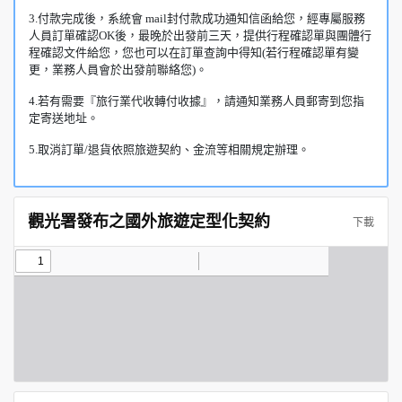
3.付款完成後，系統會 mail封付款成功通知信函給您，經專屬服務
人員訂單確認OK後，最晚於出發前三天，提供行程確認單與團體行
程確認文件給您，您也可以在訂單查詢中得知(若行程確認單有變
更，業務人員會於出發前聯絡您)。
4.若有需要『旅行業代收轉付收據』，請通知業務人員郵寄到您指
定寄送地址。
5.取消訂單/退貨依照旅遊契約、金流等相關規定辦理。
觀光署發布之國外旅遊定型化契約
下載