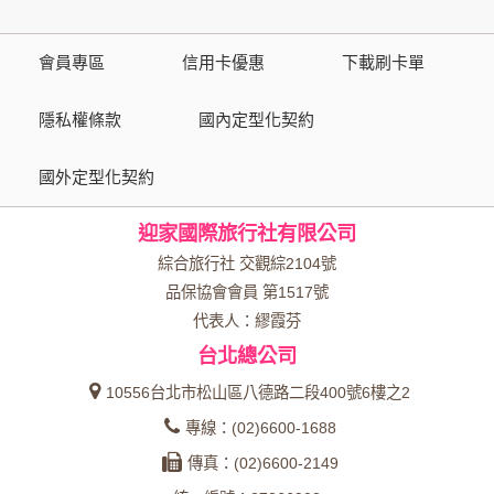
策。
會員專區
信用卡優惠
下載刷卡單
資料的蒐集與使用方式:
為了在本網站提供您最佳的互動性服務，可能會請您提供相關
隱私權條款
國內定型化契約
個人的資料，其範圍如下：
國外定型化契約
本網站在您使用服務信箱、問卷調查等互動性功能時，會保留
您所提供的姓名、電子郵件地址、聯絡方式及使用時間等。
迎家國際旅行社有限公司
於一般瀏覽時，伺服器會自行記錄相關行徑，包括您使用連線
設備的 IP 位址、使用時間、使用的瀏覽器、瀏覽及點選資料記
綜合旅行社 交觀綜2104號
錄等，做為我們增進網站服務的參考依據，此記錄為內部應
品保協會會員 第1517號
用，決不對外公布。
代表人：繆霞芬
為提供精確的服務，我們會將收集的問卷調查內容進行統計與
台北總公司
分析，分析結果之統計數據或說明文字呈現，除供內部研究
外，我們會視需要公佈統計數據及說明文字，但不涉及特定個
10556台北市松山區八德路二段400號6樓之2
人之資料。
專線：(02)6600-1688
除非取得您的同意或其他法令之特別規定，本網站絕不會將您
傳真：(02)6600-2149
的個人資料揭露予第三人或使用於蒐集目的以外之其他用途。