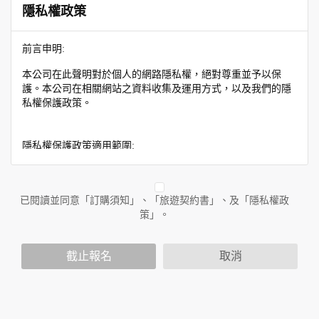
隱私權政策
前言申明:
本公司在此聲明對於個人的網路隱私權，絕對尊重並予以保
護。本公司在相關網站之資料收集及運用方式，以及我們的隱
私權保護政策。
隱私權保護政策適用範圍:
隱私權保護政策內容，包括本公司如何處理在用戶使用網站服
務時收集到的身份識別資料，也包括本公司如何處理在商業合
作與本公司合作時分享的任何身份識別資料。隱私權保護政策
已閱讀並同意「訂購須知」、「旅遊契約書」、及「隱私權政
不適用於本公司以外的公司或網站群，與非本站所僱用或管理
策」。
人員。例如您透過本公司旗下網站上的廣告廠商連結，這些置
放連結的廠商也可能蒐集您個人的資料。對於您主動提供的個
截止報名
取消
人資訊，這些廣告廠商或連結網站有其個別的隱私權保護政
策，其資料處理措施不適用於本公司隱私權保護政策。
您個人在本網站上的聊天室或討論區中任意公開個人資料的行
為，在非經加密的保護下，亦不適用於本公司隱私權保護政