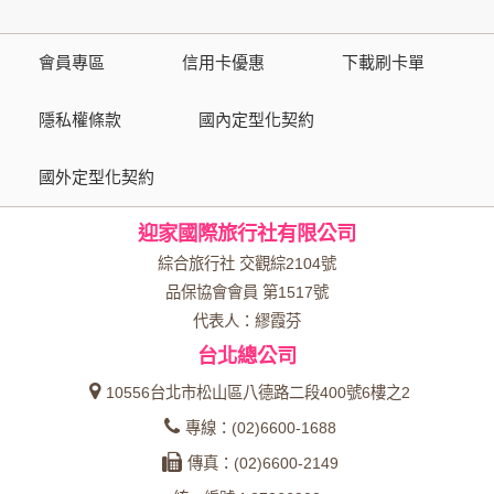
策。
會員專區
信用卡優惠
下載刷卡單
資料的蒐集與使用方式:
為了在本網站提供您最佳的互動性服務，可能會請您提供相關
隱私權條款
國內定型化契約
個人的資料，其範圍如下：
國外定型化契約
本網站在您使用服務信箱、問卷調查等互動性功能時，會保留
您所提供的姓名、電子郵件地址、聯絡方式及使用時間等。
迎家國際旅行社有限公司
於一般瀏覽時，伺服器會自行記錄相關行徑，包括您使用連線
設備的 IP 位址、使用時間、使用的瀏覽器、瀏覽及點選資料記
綜合旅行社 交觀綜2104號
錄等，做為我們增進網站服務的參考依據，此記錄為內部應
品保協會會員 第1517號
用，決不對外公布。
代表人：繆霞芬
為提供精確的服務，我們會將收集的問卷調查內容進行統計與
台北總公司
分析，分析結果之統計數據或說明文字呈現，除供內部研究
外，我們會視需要公佈統計數據及說明文字，但不涉及特定個
10556台北市松山區八德路二段400號6樓之2
人之資料。
專線：(02)6600-1688
除非取得您的同意或其他法令之特別規定，本網站絕不會將您
傳真：(02)6600-2149
的個人資料揭露予第三人或使用於蒐集目的以外之其他用途。