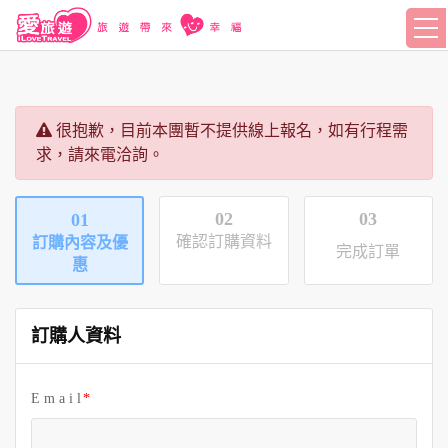
很抱歉，目前本團暫不提供線上報名，如有行程需
求，請來電洽詢。
02
03
01
確認訂購資料
訂購內容及優
完成訂單
惠
訂購人資料
E m a i l