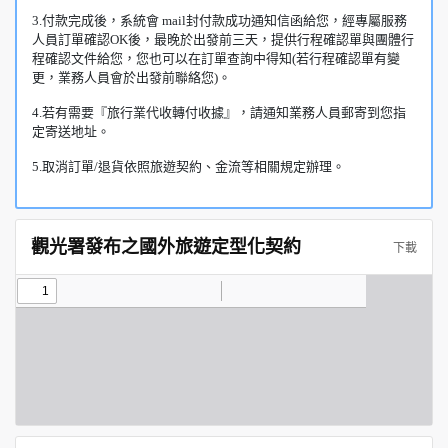
3.付款完成後，系統會 mail封付款成功通知信函給您，經專屬服務
人員訂單確認OK後，最晚於出發前三天，提供行程確認單與團體行
程確認文件給您，您也可以在訂單查詢中得知(若行程確認單有變
更，業務人員會於出發前聯絡您)。
4.若有需要『旅行業代收轉付收據』，請通知業務人員郵寄到您指
定寄送地址。
5.取消訂單/退貨依照旅遊契約、金流等相關規定辦理。
觀光署發布之國外旅遊定型化契約
下載