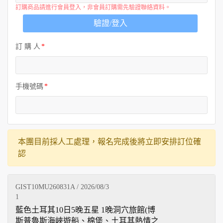
訂購商品請進行會員登入，非會員訂購需先驗證聯絡資料。
驗證/登入
訂 購 人
手機號碼
本團目前採人工處理，報名完成後將立即安排訂位確
認
GIST10MU260831A / 2026/08/3
1
藍色土耳其10日5晚五星 1晚洞穴旅館(博
斯普魯斯海峽遊船、棉堡、土耳其熱情之