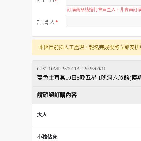
E m a i l
訂購商品請進行會員登入，非會員訂
訂 購 人
本團目前採人工處理，報名完成後將立即安排
GIST10MU260911A / 2026/09/11
藍色土耳其10日5晚五星 1晚洞穴旅館(
請確認訂購內容
大人
小孩佔床