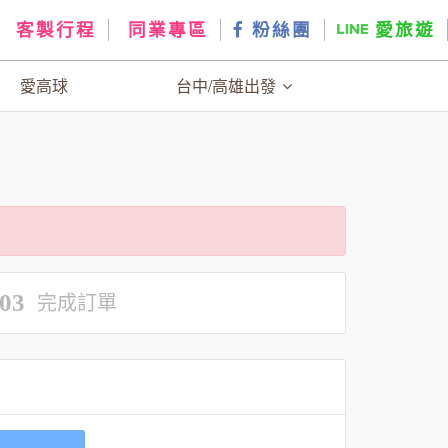
客製行程
同業專區
粉絲團
愛旅遊
愛高球
台中/高雄出發
03
完成訂單