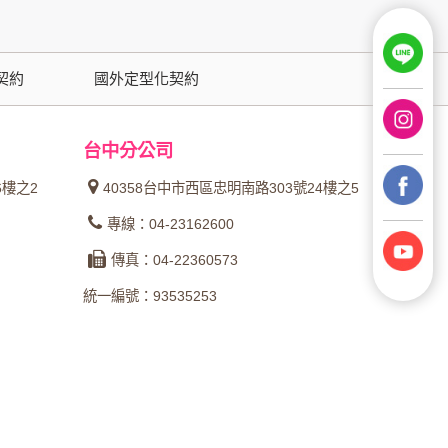
用時間等。
覽及點選資料記錄等，做為我們增進網站服務的
契約
國外定型化契約
供內部研究外，我們會視需要公佈統計數據及說
台中分公司
之其他用途。
6樓之2
40358台中市西區忠明南路303號24樓之5
站也可以從商業夥伴處取得個人資料。
專線：04-23162600
等相關資料，當您註冊成功，並登入使用我們的
傳真：04-22360573
期、性別、行業等相關資料，當您註冊成功，並
統一編號：93535253
、使用時間、使用的瀏覽器、瀏覽及點選資料紀
告知您的個人資料，否則本網站不會也無法將此
您主動提供的個人資訊，這些廣告廠商、或連結
件上註明是由本公司發送，也會在該資料或電子