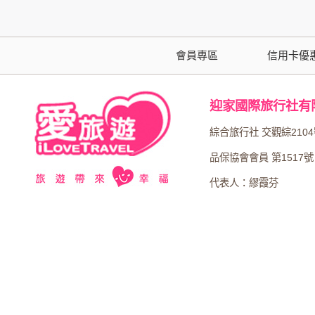
本網站在您使用服務信箱、問卷調查等互動性
於一般瀏覽時，伺服器會自行記錄相關行徑，包
參考依據，此記錄為內部應用，決不對外公布
會員專區
信用卡優
為提供精確的服務，我們會將收集的問卷調查
明文字，但不涉及特定個人之資料。
迎家國際旅行社有
除非取得您的同意或其他法令之特別規定，本
綜合旅行社 交觀綜210
在您於本網站註冊帳號、使用本網站相關產品
品保協會會員 第1517號
當客戶在本網站註冊時，我們會取得您的姓名
代表人：繆霞芬
服務後，我們即取得您的資料。註冊時，本網
登入使用我們的服務後，本網站即取得您的資
其他除了上述，會保留您在上網瀏覽或查詢時，
錄等。本網站會對個別連線者的瀏覽器予以標
項記錄和您對應。請您注意，在本網站網刊登
網站有其個別的私權保護政策，其資料處理措
本網站將在事前或註冊登錄取得您的同意後，