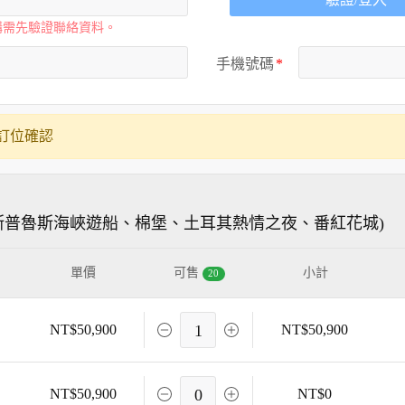
購需先驗證聯絡資料。
手機號碼
訂位確認
博斯普魯斯海峽遊船、棉堡、土耳其熱情之夜、番紅花城)
單價
可售
小計
20
NT$50,900
1
NT$50,900
NT$50,900
0
NT$0