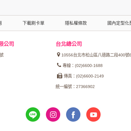
功能時，會保留您所提供的姓名、電子郵件地址、聯絡方式及使
括您使用連線設備的 IP 位址、使用時間、使用的瀏覽器、瀏
。
惠
下載刷卡單
隱私權條款
國內定型化
內容進行統計與分析，分析結果之統計數據或說明文字呈現，除
限公司
台北總公司
網站絕不會將您的個人資料揭露予第三人或使用於蒐集目的以外
4號
10556台北市松山區八德路二段400號
、服務、活動或贈獎時，本網站會收集您的個人識別資料，本網
專線：(02)6600-1688
、電話、住址、身份證字號、電子郵件、出生日期、性別、行業
傳真：(02)6600-2149
站取得您的姓名、電話、住址、身份證字號、電子郵件、出生日
料。
統一編號：27366902
伺服器自行產生的相關記錄，包括您使用連線設備的 IP 位址
示，歸納使用者瀏覽器在本網站內部所瀏覽的網頁，除非您願意
廣告之廠商，或與連結本網站，也可能蒐集您個人的資料。對於
施不適用本網站隱私權保護政策，本公司不負任何連帶責任。
傳送商業性資料或電子郵件給您。本公司除了在該資料或電子郵