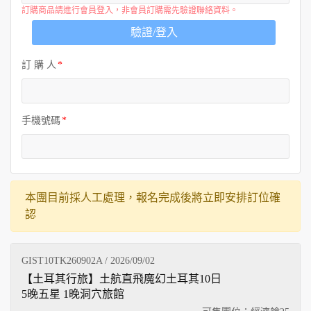
訂購商品請進行會員登入，非會員訂購需先驗證聯絡資料。
驗證/登入
訂 購 人
手機號碼
本團目前採人工處理，報名完成後將立即安排訂位確
認
GIST10TK260902A / 2026/09/02
【土耳其行旅】土航直飛魔幻土耳其10日
5晚五星 1晚洞穴旅館