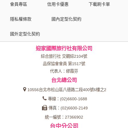
會員專區
信用卡優惠
下載刷卡單
資料的蒐集與使用方式:
為了在本網站提供您最佳的互動性服務，可能會請您提供相關
隱私權條款
國內定型化契約
個人的資料，其範圍如下：
國外定型化契約
本網站在您使用服務信箱、問卷調查等互動性功能時，會保留
您所提供的姓名、電子郵件地址、聯絡方式及使用時間等。
迎家國際旅行社有限公司
於一般瀏覽時，伺服器會自行記錄相關行徑，包括您使用連線
設備的 IP 位址、使用時間、使用的瀏覽器、瀏覽及點選資料記
綜合旅行社 交觀綜2104號
錄等，做為我們增進網站服務的參考依據，此記錄為內部應
品保協會會員 第1517號
用，決不對外公布。
代表人：繆霞芬
為提供精確的服務，我們會將收集的問卷調查內容進行統計與
台北總公司
分析，分析結果之統計數據或說明文字呈現，除供內部研究
外，我們會視需要公佈統計數據及說明文字，但不涉及特定個
10556台北市松山區八德路二段400號6樓之2
人之資料。
專線：(02)6600-1688
除非取得您的同意或其他法令之特別規定，本網站絕不會將您
傳真：(02)6600-2149
的個人資料揭露予第三人或使用於蒐集目的以外之其他用途。
統一編號：27366902
在您於本網站註冊帳號、使用本網站相關產品、服務、活動或
台中分公司
贈獎時，本網站會收集您的個人識別資料，本網站也可以從商