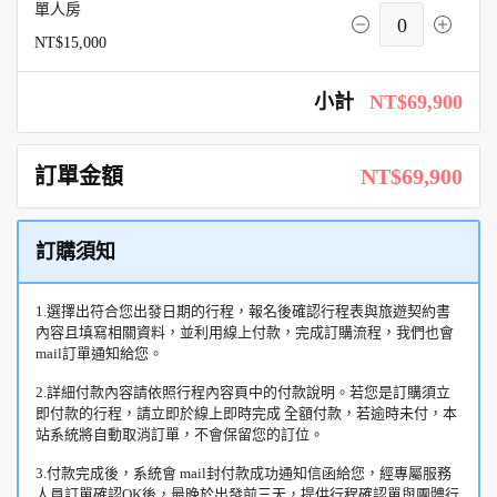
單人房
0
NT$15,000
小計
NT$69,900
訂單金額
NT$69,900
訂購須知
1.選擇出符合您出發日期的行程，報名後確認行程表與旅遊契約書
內容且填寫相關資料，並利用線上付款，完成訂購流程，我們也會
mail訂單通知給您。
2.詳細付款內容請依照行程內容頁中的付款說明。若您是訂購須立
即付款的行程，請立即於線上即時完成 全額付款，若逾時未付，本
站系統將自動取消訂單，不會保留您的訂位。
3.付款完成後，系統會 mail封付款成功通知信函給您，經專屬服務
人員訂單確認OK後，最晚於出發前三天，提供行程確認單與團體行