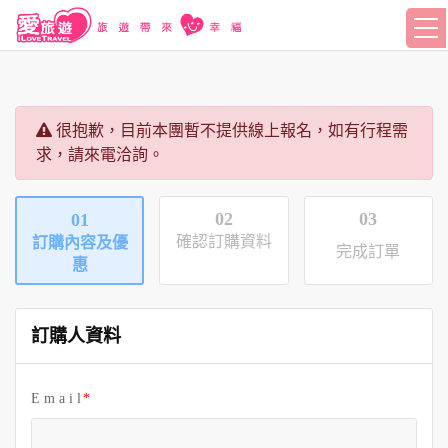
很抱歉，目前本團暫不提供線上報名，如有行程需
求，請來電洽詢。
02
03
01
確認訂購資料
訂購內容及優
完成訂單
惠
訂購人資料
E m a i l