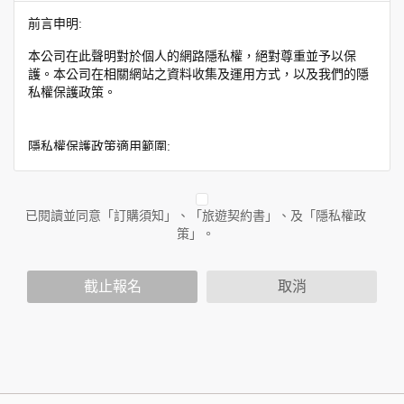
前言申明:
本公司在此聲明對於個人的網路隱私權，絕對尊重並予以保
護。本公司在相關網站之資料收集及運用方式，以及我們的隱
私權保護政策。
隱私權保護政策適用範圍:
隱私權保護政策內容，包括本公司如何處理在用戶使用網站服
務時收集到的身份識別資料，也包括本公司如何處理在商業合
作與本公司合作時分享的任何身份識別資料。隱私權保護政策
已閱讀並同意「訂購須知」、「旅遊契約書」、及「隱私權政
不適用於本公司以外的公司或網站群，與非本站所僱用或管理
策」。
人員。例如您透過本公司旗下網站上的廣告廠商連結，這些置
放連結的廠商也可能蒐集您個人的資料。對於您主動提供的個
截止報名
取消
人資訊，這些廣告廠商或連結網站有其個別的隱私權保護政
策，其資料處理措施不適用於本公司隱私權保護政策。
您個人在本網站上的聊天室或討論區中任意公開個人資料的行
為，在非經加密的保護下，亦不適用於本公司隱私權保護政
策。