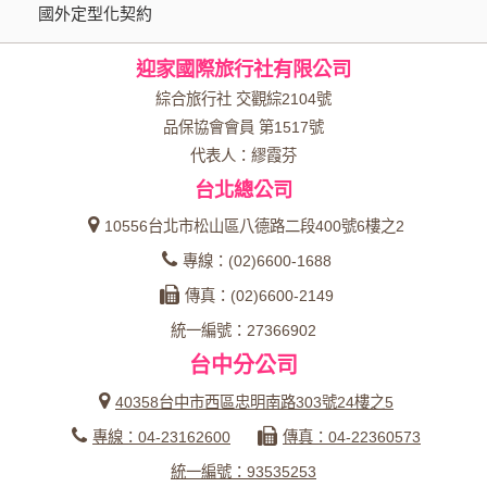
國外定型化契約
本網站在您使用服務信箱、問卷調查等互動性功能時，會保留
您所提供的姓名、電子郵件地址、聯絡方式及使用時間等。
迎家國際旅行社有限公司
於一般瀏覽時，伺服器會自行記錄相關行徑，包括您使用連線
設備的 IP 位址、使用時間、使用的瀏覽器、瀏覽及點選資料記
綜合旅行社 交觀綜2104號
錄等，做為我們增進網站服務的參考依據，此記錄為內部應
品保協會會員 第1517號
用，決不對外公布。
代表人：繆霞芬
為提供精確的服務，我們會將收集的問卷調查內容進行統計與
台北總公司
分析，分析結果之統計數據或說明文字呈現，除供內部研究
外，我們會視需要公佈統計數據及說明文字，但不涉及特定個
10556台北市松山區八德路二段400號6樓之2
人之資料。
專線：(02)6600-1688
除非取得您的同意或其他法令之特別規定，本網站絕不會將您
傳真：(02)6600-2149
的個人資料揭露予第三人或使用於蒐集目的以外之其他用途。
統一編號：27366902
在您於本網站註冊帳號、使用本網站相關產品、服務、活動或
台中分公司
贈獎時，本網站會收集您的個人識別資料，本網站也可以從商
業夥伴處取得個人資料。
40358台中市西區忠明南路303號24樓之5
當客戶在本網站註冊時，我們會取得您的姓名、電話、住址、
專線：04-23162600
傳真：04-22360573
身份證字號、電子郵件、出生日期、性別、行業等相關資料，
當您註冊成功，並登入使用我們的服務後，我們即取得您的資
統一編號：93535253