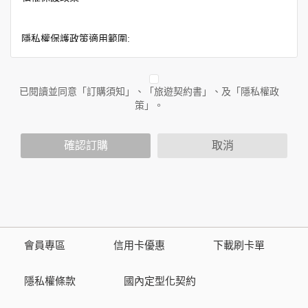
隱私權保護政策適用範圍:
隱私權保護政策內容，包括本公司如何處理在用戶使用網站服
務時收集到的身份識別資料，也包括本公司如何處理在商業合
作與本公司合作時分享的任何身份識別資料。隱私權保護政策
已閱讀並同意「訂購須知」、「旅遊契約書」、及「隱私權政
不適用於本公司以外的公司或網站群，與非本站所僱用或管理
策」。
人員。例如您透過本公司旗下網站上的廣告廠商連結，這些置
放連結的廠商也可能蒐集您個人的資料。對於您主動提供的個
確認訂購
取消
人資訊，這些廣告廠商或連結網站有其個別的隱私權保護政
策，其資料處理措施不適用於本公司隱私權保護政策。
您個人在本網站上的聊天室或討論區中任意公開個人資料的行
為，在非經加密的保護下，亦不適用於本公司隱私權保護政
策。
會員專區
信用卡優惠
下載刷卡單
資料的蒐集與使用方式:
為了在本網站提供您最佳的互動性服務，可能會請您提供相關
隱私權條款
國內定型化契約
個人的資料，其範圍如下：