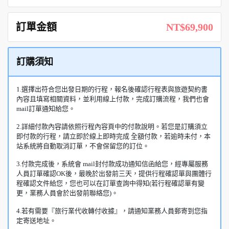
訂單金額
NT$69,900
訂購須知
1.選擇出符合您出發日期的行程，報名後確認行程表與旅遊契約書
內容且填寫相關資料，並利用線上付款，完成訂購流程，我們也會
mail訂單通知給您。
2.詳細付款內容請依照行程內容頁中的付款說明。若您是訂購須立
即付款的行程，請立即於線上即時完成 全額付款，若逾時未付，本
站系統將自動取消訂單，不會保留您的訂位。
3.付款完成後，系統會 mail封付款成功通知信函給您，經專屬服務
人員訂單確認OK後，最晚於出發前三天，提供行程確認單與團體行
程確認文件給您，您也可以在訂單查詢中得知(若行程確認單有變
更，業務人員會於出發前聯絡您)。
4.若有需要『旅行業代收轉付收據』，請通知業務人員郵寄到您指
定寄送地址。