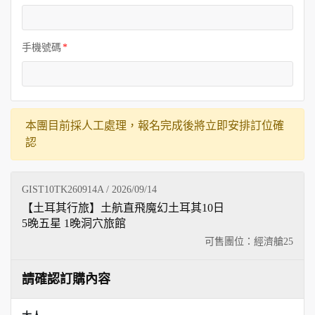
手機號碼
本團目前採人工處理，報名完成後將立即安排訂位確
認
GIST10TK260914A / 2026/09/14
【土耳其行旅】土航直飛魔幻土耳其10日
5晚五星 1晚洞穴旅館
可售團位：經濟艙
25
請確認訂購內容