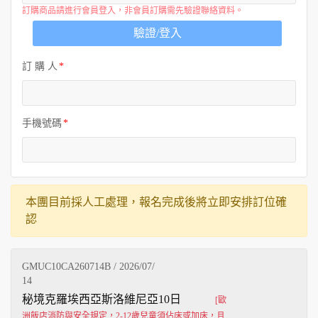
訂購商品請進行會員登入，非會員訂購需先驗證聯絡資料。
驗證/登入
訂 購 人
手機號碼
本團目前採人工處理，報名完成後將立即安排訂位確
認
GMUC10CA260714B / 2026/07/
14
秘境克羅埃西亞斯洛維尼亞10日
[歐
洲飯店消防與安全規定，2-12歲兒童須佔床或加床，且