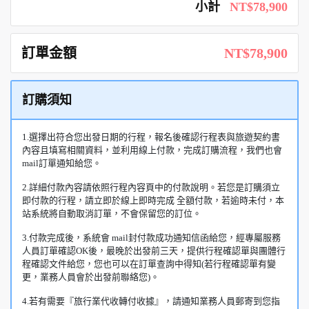
小計
NT$78,900
訂單金額
NT$78,900
訂購須知
1.選擇出符合您出發日期的行程，報名後確認行程表與旅遊契約書
內容且填寫相關資料，並利用線上付款，完成訂購流程，我們也會
mail訂單通知給您。
2.詳細付款內容請依照行程內容頁中的付款說明。若您是訂購須立
即付款的行程，請立即於線上即時完成 全額付款，若逾時未付，本
站系統將自動取消訂單，不會保留您的訂位。
3.付款完成後，系統會 mail封付款成功通知信函給您，經專屬服務
人員訂單確認OK後，最晚於出發前三天，提供行程確認單與團體行
程確認文件給您，您也可以在訂單查詢中得知(若行程確認單有變
更，業務人員會於出發前聯絡您)。
4.若有需要『旅行業代收轉付收據』，請通知業務人員郵寄到您指