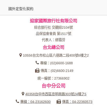
個人的資料，其範圍如下：
國外定型化契約
本網站在您使用服務信箱、問卷調查等互動性功能時，會保留
您所提供的姓名、電子郵件地址、聯絡方式及使用時間等。
迎家國際旅行社有限公司
於一般瀏覽時，伺服器會自行記錄相關行徑，包括您使用連線
設備的 IP 位址、使用時間、使用的瀏覽器、瀏覽及點選資料記
綜合旅行社 交觀綜2104號
錄等，做為我們增進網站服務的參考依據，此記錄為內部應
品保協會會員 第1517號
用，決不對外公布。
代表人：繆霞芬
為提供精確的服務，我們會將收集的問卷調查內容進行統計與
台北總公司
分析，分析結果之統計數據或說明文字呈現，除供內部研究
外，我們會視需要公佈統計數據及說明文字，但不涉及特定個
10556台北市松山區八德路二段400號6樓之2
人之資料。
專線：(02)6600-1688
除非取得您的同意或其他法令之特別規定，本網站絕不會將您
傳真：(02)6600-2149
的個人資料揭露予第三人或使用於蒐集目的以外之其他用途。
統一編號：27366902
在您於本網站註冊帳號、使用本網站相關產品、服務、活動或
台中分公司
贈獎時，本網站會收集您的個人識別資料，本網站也可以從商
業夥伴處取得個人資料。
40358台中市西區忠明南路303號24樓之5
當客戶在本網站註冊時，我們會取得您的姓名、電話、住址、
專線：04-23162600
傳真：04-22360573
身份證字號、電子郵件、出生日期、性別、行業等相關資料，