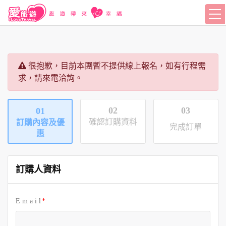
很抱歉，目前本團暫不提供線上報名，如有行程需
求，請來電洽詢。
02
03
01
確認訂購資料
訂購內容及優
完成訂單
惠
訂購人資料
E m a i l