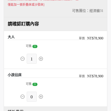
僅能加一張折疊床或沙發床]
可售團位：經濟艙
31
請確認訂購內容
大人
NT$78,900
可售
31
1
小孩佔床
NT$78,900
可售
31
0