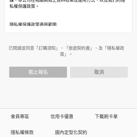
護。本公司在相關網站之資料收集及運用方式，以及我們的隱
私權保護政策。
隱私權保護政策適用範圍:
隱私權保護政策內容，包括本公司如何處理在用戶使用網站服
務時收集到的身份識別資料，也包括本公司如何處理在商業合
作與本公司合作時分享的任何身份識別資料。隱私權保護政策
已閱讀並同意「訂購須知」、「旅遊契約書」、及「隱私權政
不適用於本公司以外的公司或網站群，與非本站所僱用或管理
策」。
人員。例如您透過本公司旗下網站上的廣告廠商連結，這些置
放連結的廠商也可能蒐集您個人的資料。對於您主動提供的個
截止報名
取消
人資訊，這些廣告廠商或連結網站有其個別的隱私權保護政
策，其資料處理措施不適用於本公司隱私權保護政策。
您個人在本網站上的聊天室或討論區中任意公開個人資料的行
為，在非經加密的保護下，亦不適用於本公司隱私權保護政
策。
會員專區
信用卡優惠
下載刷卡單
資料的蒐集與使用方式:
為了在本網站提供您最佳的互動性服務，可能會請您提供相關
隱私權條款
國內定型化契約