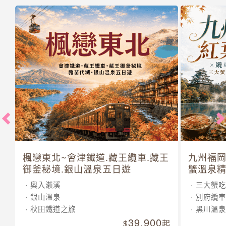
楓戀東北~會津鐵道.藏王纜車.藏王
九州福岡
御釜秘境.銀山溫泉五日遊
蟹溫泉精
奧入瀨溪
三大蟹吃
銀山溫泉
別府纜車
秋田鐵道之旅
黑川溫泉
39,900
起