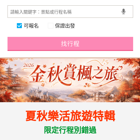
可報名
保證出發
找行程
夏秋樂活旅遊特輯
限定行程別錯過