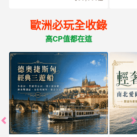
歐洲必玩全收錄
高CP值都在這