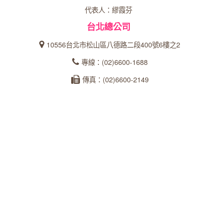
代表人：繆霞芬
台北總公司
10556台北市松山區八德路二段400號6樓之2
專線：(02)6600-1688
傳真：(02)6600-2149
統一編號：27366902
台中分公司
40358台中市西區忠明南路303號24樓之5
專線：04-23162600
傳真：04-22360573
統一編號：93535253