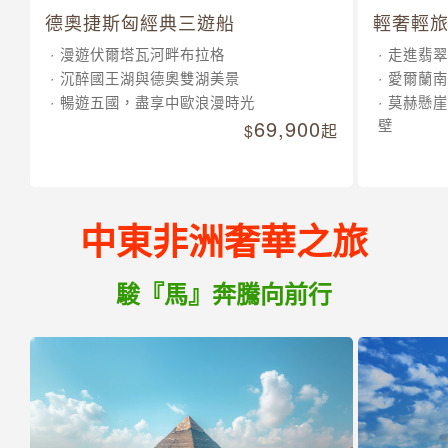
德奧捷斯匈經典三遊船
輕奢輕旅
漫遊伏爾塔瓦河畔布拉格
走進翡翠
沉醉國王湖與德奧雙湖美景
愛爾蘭南
暢遊五國，盡享中歐浪漫時光
莫赫懸崖
69,900
壁
起
中東非洲奢華之旅
駿『馬』奔騰向前行