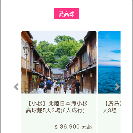
愛高球
【小松】北陸日本海小松
【廣島】日
高球趣5天3場(6人成行)
天3場
36,900