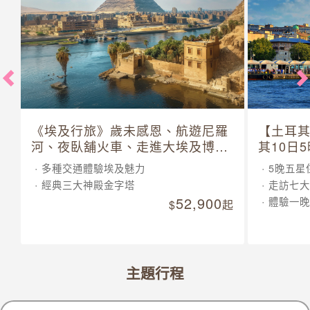
《埃及行旅》歲未感恩、航遊尼羅
【土耳
河、夜臥舖火車、走進大埃及博物
其10日
館 10 日
多種交通體驗埃及魅力
5晚五星
經典三大神殿金字塔
走訪七大
52,900
體驗一晚
起
主題行程