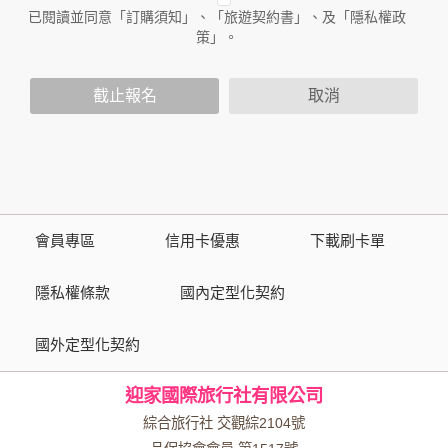
作與本公司合作時分享的任何身份識別資料。隱私權保護政策
已閱讀並同意「訂購須知」、「旅遊契約書」、及「隱私權政
不適用於本公司以外的公司或網站群，與非本站所僱用或管理
策」。
人員。例如您透過本公司旗下網站上的廣告廠商連結，這些置
放連結的廠商也可能蒐集您個人的資料。對於您主動提供的個
截止報名
取消
人資訊，這些廣告廠商或連結網站有其個別的隱私權保護政
策，其資料處理措施不適用於本公司隱私權保護政策。
您個人在本網站上的聊天室或討論區中任意公開個人資料的行
為，在非經加密的保護下，亦不適用於本公司隱私權保護政
策。
會員專區
信用卡優惠
下載刷卡單
資料的蒐集與使用方式:
為了在本網站提供您最佳的互動性服務，可能會請您提供相關
隱私權條款
國內定型化契約
個人的資料，其範圍如下：
國外定型化契約
本網站在您使用服務信箱、問卷調查等互動性功能時，會保留
您所提供的姓名、電子郵件地址、聯絡方式及使用時間等。
迎家國際旅行社有限公司
於一般瀏覽時，伺服器會自行記錄相關行徑，包括您使用連線
設備的 IP 位址、使用時間、使用的瀏覽器、瀏覽及點選資料記
綜合旅行社 交觀綜2104號
錄等，做為我們增進網站服務的參考依據，此記錄為內部應