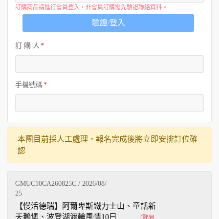
訂購商品請進行會員登入，非會員訂購需先驗證聯絡資料。
驗證/登入
訂 購 人
手機號碼
本團目前採人工處理，報名完成後將立即安排訂位確
認
GMUC10CA260825C / 2026/08/
25
【慢活德瑞】阿爾卑斯鐵力士山、童話新
天鵝堡、波登湖渡輪風情10日
[歐洲