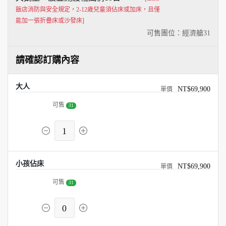
飯店消防與安全規定，2-12歲兒童須佔床或加床，且僅
能加一張折疊床或沙發床]
可售團位：經濟艙
31
請確認訂購內容
大人
NT$69,900
可售
31
1
小孩佔床
NT$69,900
可售
31
0