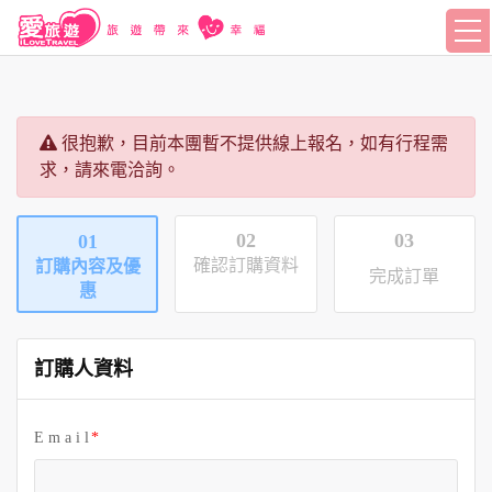
很抱歉，目前本團暫不提供線上報名，如有行程需
求，請來電洽詢。
02
03
01
確認訂購資料
訂購內容及優
完成訂單
惠
訂購人資料
E m a i l