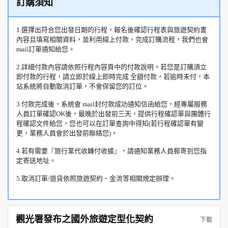
訂購須知
1.選擇出符合您出發日期的行程，報名後確認行程表與旅遊契約書
內容且填寫相關資料，並利用線上付款，完成訂購流程，我們也會
mail訂單通知給您。
2.詳細付款內容請依照行程內容頁中的付款說明。若您是訂購須立
即付款的行程，請立即於線上即時完成 全額付款，若逾時未付，本
站系統將自動取消訂單，不會保留您的訂位。
3.付款完成後，系統會 mail封付款成功通知信函給您，經專屬服務
人員訂單確認OK後，最晚於出發前三天，提供行程確認單與團體行
程確認文件給您，您也可以在訂單查詢中得知(若行程確認單有變
更，業務人員會於出發前聯絡您)。
4.若有需要『旅行業代收轉付收據』，請通知業務人員郵寄到您指
定寄送地址。
5.取消訂單/退貨依照旅遊契約、金流等相關規定辦理。
觀光署發布之國外旅遊定型化契約
下載