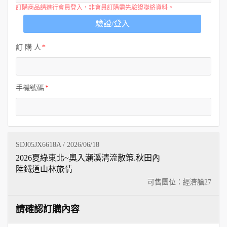
訂購商品請進行會員登入，非會員訂購需先驗證聯絡資料。
驗證/登入
訂 購 人
手機號碼
SDJ05JX6618A / 2026/06/18
2026夏綠東北~奧入瀨溪清流散策.秋田內
陸鐵道山林旅情
可售團位：經濟艙
27
請確認訂購內容