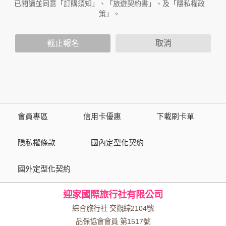
作與本公司合作時分享的任何身份識別資料。隱私權保護政策
已閱讀並同意「訂購須知」、「旅遊契約書」、及「隱私權政
不適用於本公司以外的公司或網站群，與非本站所僱用或管理
策」。
人員。例如您透過本公司旗下網站上的廣告廠商連結，這些置
放連結的廠商也可能蒐集您個人的資料。對於您主動提供的個
截止報名
取消
人資訊，這些廣告廠商或連結網站有其個別的隱私權保護政
策，其資料處理措施不適用於本公司隱私權保護政策。
您個人在本網站上的聊天室或討論區中任意公開個人資料的行
為，在非經加密的保護下，亦不適用於本公司隱私權保護政
策。
會員專區
信用卡優惠
下載刷卡單
資料的蒐集與使用方式:
為了在本網站提供您最佳的互動性服務，可能會請您提供相關
隱私權條款
國內定型化契約
個人的資料，其範圍如下：
國外定型化契約
本網站在您使用服務信箱、問卷調查等互動性功能時，會保留
您所提供的姓名、電子郵件地址、聯絡方式及使用時間等。
迎家國際旅行社有限公司
於一般瀏覽時，伺服器會自行記錄相關行徑，包括您使用連線
設備的 IP 位址、使用時間、使用的瀏覽器、瀏覽及點選資料記
綜合旅行社 交觀綜2104號
錄等，做為我們增進網站服務的參考依據，此記錄為內部應
品保協會會員 第1517號