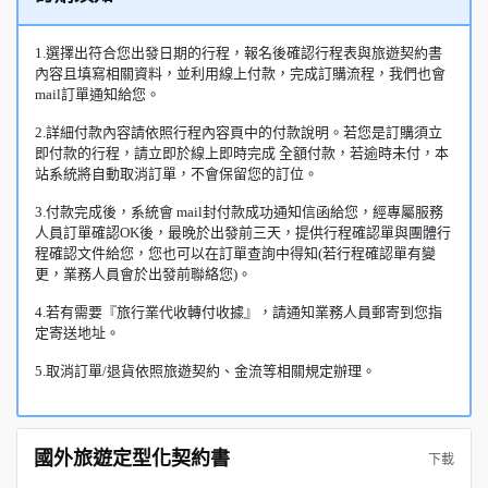
1.選擇出符合您出發日期的行程，報名後確認行程表與旅遊契約書
內容且填寫相關資料，並利用線上付款，完成訂購流程，我們也會
mail訂單通知給您。
2.詳細付款內容請依照行程內容頁中的付款說明。若您是訂購須立
即付款的行程，請立即於線上即時完成 全額付款，若逾時未付，本
站系統將自動取消訂單，不會保留您的訂位。
3.付款完成後，系統會 mail封付款成功通知信函給您，經專屬服務
人員訂單確認OK後，最晚於出發前三天，提供行程確認單與團體行
程確認文件給您，您也可以在訂單查詢中得知(若行程確認單有變
更，業務人員會於出發前聯絡您)。
4.若有需要『旅行業代收轉付收據』，請通知業務人員郵寄到您指
定寄送地址。
5.取消訂單/退貨依照旅遊契約、金流等相關規定辦理。
國外旅遊定型化契約書
下載