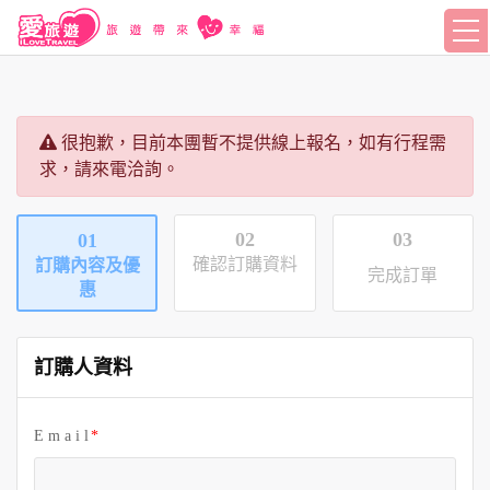
很抱歉，目前本團暫不提供線上報名，如有行程需
求，請來電洽詢。
02
03
01
確認訂購資料
訂購內容及優
完成訂單
惠
訂購人資料
E m a i l