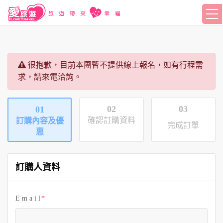
很抱歉，目前本團暫不提供線上報名，如有行程需
求，請來電洽詢。
02
03
01
確認訂購資料
訂購內容及優
完成訂單
惠
訂購人資料
E m a i l