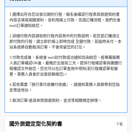
1.選擇出符合您出發日期的行程，報名後確認行程表與旅遊契約書
內容且填寫相關資料，並利用線上付款，完成訂購流程，我們也會
mail訂單通知給您。
2.詳細付款內容請依照行程內容頁中的付款說明。若您是訂購須立
即付款的行程，請立即於線上即時完成 全額付款，若逾時未付，本
站系統將自動取消訂單，不會保留您的訂位。
3.付款完成後，系統會 mail封付款成功通知信函給您，經專屬服務
人員訂單確認OK後，最晚於出發前三天，提供行程確認單與團體行
程確認文件給您，您也可以在訂單查詢中得知(若行程確認單有變
更，業務人員會於出發前聯絡您)。
4.若有需要『旅行業代收轉付收據』，請通知業務人員郵寄到您指
定寄送地址。
5.取消訂單/退貨依照旅遊契約、金流等相關規定辦理。
國外旅遊定型化契約書
下載