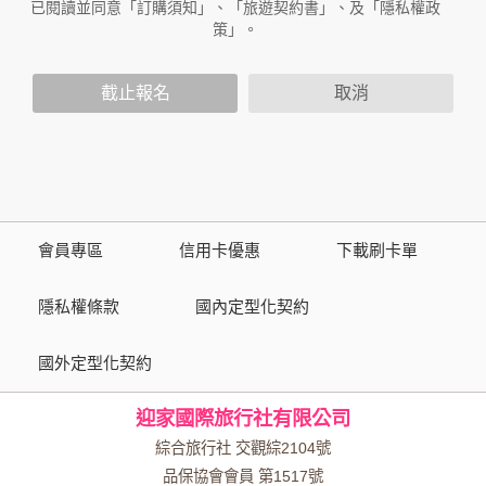
作與本公司合作時分享的任何身份識別資料。隱私權保護政策
已閱讀並同意「訂購須知」、「旅遊契約書」、及「隱私權政
不適用於本公司以外的公司或網站群，與非本站所僱用或管理
策」。
人員。例如您透過本公司旗下網站上的廣告廠商連結，這些置
放連結的廠商也可能蒐集您個人的資料。對於您主動提供的個
截止報名
取消
人資訊，這些廣告廠商或連結網站有其個別的隱私權保護政
策，其資料處理措施不適用於本公司隱私權保護政策。
您個人在本網站上的聊天室或討論區中任意公開個人資料的行
為，在非經加密的保護下，亦不適用於本公司隱私權保護政
策。
會員專區
信用卡優惠
下載刷卡單
資料的蒐集與使用方式:
為了在本網站提供您最佳的互動性服務，可能會請您提供相關
隱私權條款
國內定型化契約
個人的資料，其範圍如下：
國外定型化契約
本網站在您使用服務信箱、問卷調查等互動性功能時，會保留
您所提供的姓名、電子郵件地址、聯絡方式及使用時間等。
迎家國際旅行社有限公司
於一般瀏覽時，伺服器會自行記錄相關行徑，包括您使用連線
設備的 IP 位址、使用時間、使用的瀏覽器、瀏覽及點選資料記
綜合旅行社 交觀綜2104號
錄等，做為我們增進網站服務的參考依據，此記錄為內部應
品保協會會員 第1517號