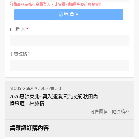
訂購商品請進行會員登入，非會員訂購需先驗證聯絡資料。
驗證/登入
訂 購 人
手機號碼
SDJ05JX6620A / 2026/06/20
2026夏綠東北~奧入瀨溪清流散策.秋田內
陸鐵道山林旅情
可售團位：經濟艙
27
請確認訂購內容