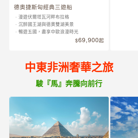
德奧捷斯匈經典三遊船
輕奢輕旅
漫遊伏爾塔瓦河畔布拉格
走進翡翠
沉醉國王湖與德奧雙湖美景
愛爾蘭南
暢遊五國，盡享中歐浪漫時光
莫赫懸崖
69,900
壁
起
中東非洲奢華之旅
駿『馬』奔騰向前行