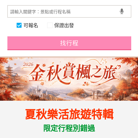
可報名
保證出發
找行程
夏秋樂活旅遊特輯
限定行程別錯過