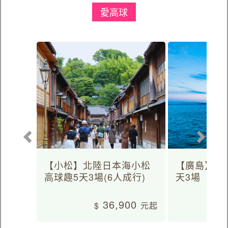
愛高球
【小松】北陸日本海小松
【廣島】日
高球趣5天3場(6人成行)
天3場
36,900