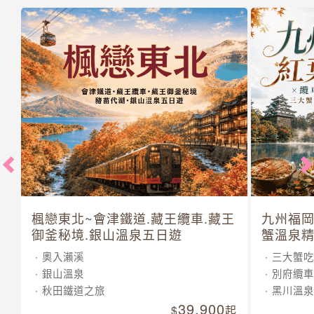
楓戀東北~會津鐵道.藏王纜車.藏王
九州福岡
御釜秘境.銀山溫泉五日遊
蟹溫泉精
奧入瀨溪
三大蟹吃
銀山溫泉
別府纜車
秋田鐵道之旅
黑川溫泉
39,900
起