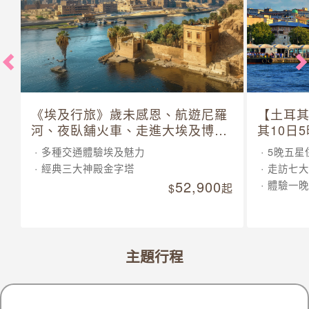
《埃及行旅》歲未感恩、航遊尼羅
【土耳
河、夜臥舖火車、走進大埃及博物
其10日
館 10 日
多種交通體驗埃及魅力
5晚五星
經典三大神殿金字塔
走訪七大
52,900
體驗一晚
起
主題行程