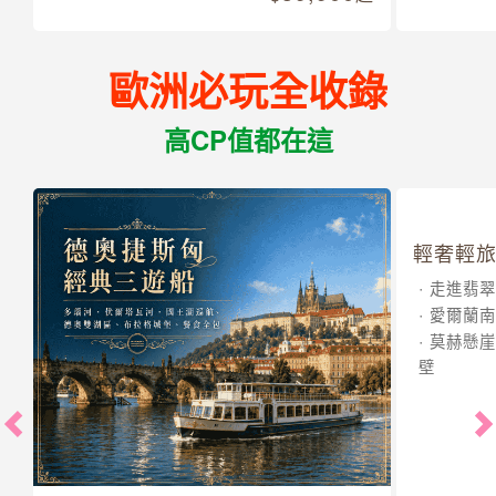
歐洲必玩全收錄
高CP值都在這