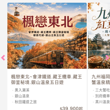
楓戀東北~會津鐵道.藏王纜車.藏王
九州福岡
御釜秘境.銀山溫泉五日遊
蟹溫泉精
奧入瀨溪
三大蟹吃
銀山溫泉
別府纜車
秋田鐵道之旅
黑川溫泉
39,900
起