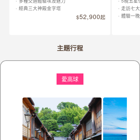
多種交通體驗埃及魅力
5晚五星
經典三大神殿金字塔
走訪七大
52,900
體驗一晚
起
主題行程
愛高球