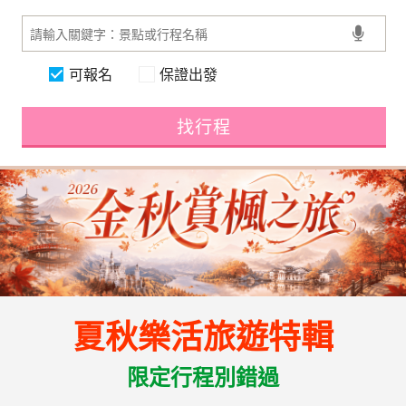
可報名
保證出發
找行程
夏秋樂活旅遊特輯
限定行程別錯過