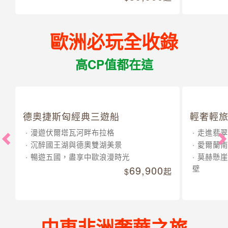
歐洲必玩全收錄
高CP值都在這
德奧捷斯匈經典三遊船
輕奢輕旅
漫遊伏爾塔瓦河畔布拉格
走進翡翠
沉醉國王湖與德奧雙湖美景
愛爾蘭南
暢遊五國，盡享中歐浪漫時光
莫赫懸崖
69,900
壁
起
中東非洲奢華之旅