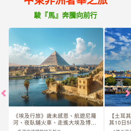
駿『馬』奔騰向前行
《埃及行旅》歲未感恩、航遊尼羅
【土耳
河、夜臥舖火車、走進大埃及博物
其10日
館 10 日