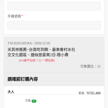
手機號碼
TXG02SC6D18A / 2026/12/18
米其林推薦~台南吃到飽、最美眷村水社
交文化園區、捷絲旅豪爽2日-贈小費
[0-6歲不佔床 7-12 一律佔床]
可售團位：
32
請確認訂購內容
大人
NT$3,488
可售
32