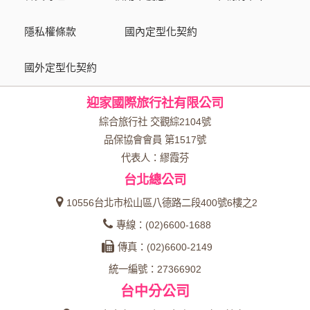
資料的蒐集與使用方式:
為了在本網站提供您最佳的互動性服務，可能會請您提供相關
隱私權條款
國內定型化契約
個人的資料，其範圍如下：
國外定型化契約
本網站在您使用服務信箱、問卷調查等互動性功能時，會保留
您所提供的姓名、電子郵件地址、聯絡方式及使用時間等。
迎家國際旅行社有限公司
於一般瀏覽時，伺服器會自行記錄相關行徑，包括您使用連線
設備的 IP 位址、使用時間、使用的瀏覽器、瀏覽及點選資料記
綜合旅行社 交觀綜2104號
錄等，做為我們增進網站服務的參考依據，此記錄為內部應
品保協會會員 第1517號
用，決不對外公布。
代表人：繆霞芬
為提供精確的服務，我們會將收集的問卷調查內容進行統計與
台北總公司
分析，分析結果之統計數據或說明文字呈現，除供內部研究
外，我們會視需要公佈統計數據及說明文字，但不涉及特定個
10556台北市松山區八德路二段400號6樓之2
人之資料。
專線：(02)6600-1688
除非取得您的同意或其他法令之特別規定，本網站絕不會將您
傳真：(02)6600-2149
的個人資料揭露予第三人或使用於蒐集目的以外之其他用途。
統一編號：27366902
在您於本網站註冊帳號、使用本網站相關產品、服務、活動或
台中分公司
贈獎時，本網站會收集您的個人識別資料，本網站也可以從商
業夥伴處取得個人資料。