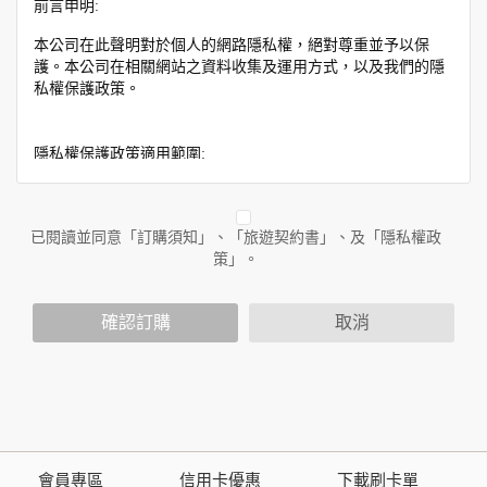
前言申明:
本公司在此聲明對於個人的網路隱私權，絕對尊重並予以保
護。本公司在相關網站之資料收集及運用方式，以及我們的隱
私權保護政策。
隱私權保護政策適用範圍:
隱私權保護政策內容，包括本公司如何處理在用戶使用網站服
務時收集到的身份識別資料，也包括本公司如何處理在商業合
作與本公司合作時分享的任何身份識別資料。隱私權保護政策
已閱讀並同意「訂購須知」、「旅遊契約書」、及「隱私權政
不適用於本公司以外的公司或網站群，與非本站所僱用或管理
策」。
人員。例如您透過本公司旗下網站上的廣告廠商連結，這些置
放連結的廠商也可能蒐集您個人的資料。對於您主動提供的個
確認訂購
取消
人資訊，這些廣告廠商或連結網站有其個別的隱私權保護政
策，其資料處理措施不適用於本公司隱私權保護政策。
您個人在本網站上的聊天室或討論區中任意公開個人資料的行
為，在非經加密的保護下，亦不適用於本公司隱私權保護政
策。
會員專區
信用卡優惠
下載刷卡單